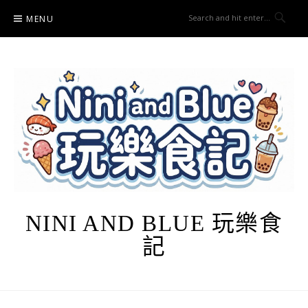
Skip
MENU
to
content
NINI AND BLUE 玩樂食
記