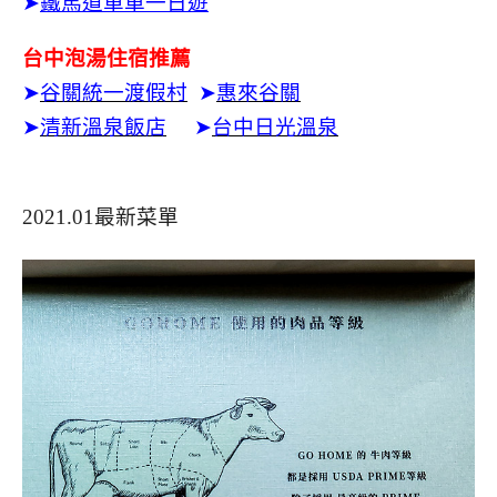
➤
鐵馬道單車一日遊
台中泡湯住宿推薦
➤
谷關統一渡假村
➤
惠來谷關
➤
清新溫泉飯店
➤
台中日光溫泉
2021.01最新菜單