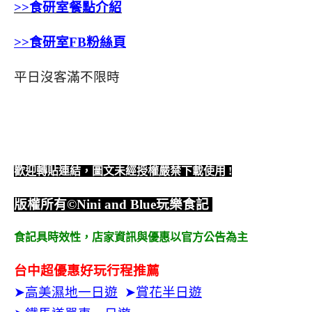
>>食研室餐點介紹
>>食研室FB粉絲頁
平日沒客滿不限時
歡迎轉貼連結，圖文未經授權嚴禁下載使用
!
版權所有
©Nini and Blue
玩樂食記
食記具時效性，
店家資訊與優惠以官方公告為主
台中超優惠好玩行程推薦
➤
高美濕地一日遊
➤
賞花半日遊