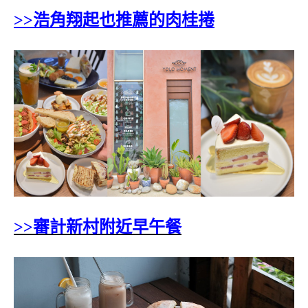
>>浩角翔起也推薦的肉桂捲
>>審計新村附近早午餐