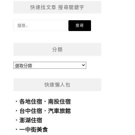
快速找文章 搜尋關鍵字
搜
尋
關
鍵
分類
字:
分
類
快速懶人包
．
各地住宿
．
南投住宿
．
台中住宿
．
汽車旅館
．
澎湖住宿
．
一中街美食