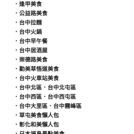
．
逢甲美食
．
公益路美食
．
台中拉麵
．
台中火鍋
．
台中早午餐
．
台中居酒屋
．
崇德路美食
．
勤美草悟道美食
．
台中火車站美食
．
台中北區
．
台中北屯區
．
台中西區
．
台中西屯區
．
台中大里區
．
台中霧峰區
．
草屯美食懶人包
．
彰化和美懶人包
．
日本福島景點美食