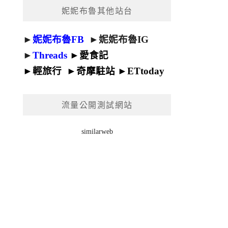
妮妮布魯其他站台
►
妮妮布魯FB
►
妮妮布魯IG
►
Threads
►
愛食記
►
輕旅行
►
奇摩駐站
►
ETtoday
流量公開測試網站
similarweb