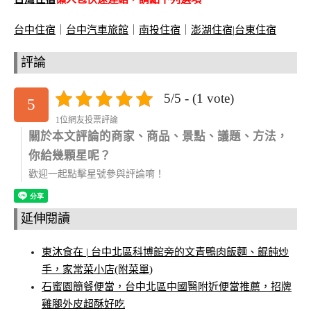
台中住宿
｜
台中汽車旅館
｜
南投住宿
｜
澎湖住宿
|
台東住宿
評論
5/5 - (1 vote)
5
1位網友投票評論
關於本文評論的商家、商品、景點、議題、方法，
你給幾顆星呢？
歡迎一起點擊星號參與評論唷！
延伸閱讀
東沐食在 | 台中北區科博館旁的文青鴨肉飯麵、餛飩炒
手，家常菜小店(附菜單)
石蜜園簡餐便當，台中北區中國醫附近便當推薦，招牌
雞腿外皮超酥好吃