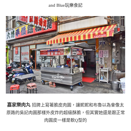
and Blue
玩樂食記
嘉家樂肉丸
招牌上寫著脆皮肉圓
，讓妮妮和布魯以為
會像太
原路的吳記肉圓那樣外皮炸的超級酥脆，但其實她還是跟正常
肉圓皮一樣是軟Q型的