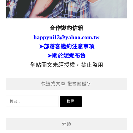
合作邀約信箱
happyni13@yahoo.com.tw
➤部落客邀約注意事項
➤關於妮妮布魯
全站圖文未經授權，禁止盜用
快速找文章 搜尋關鍵字
搜
尋
關
鍵
分類
字: