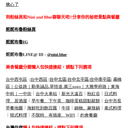
佛心了
到粉絲頁和Nini and Blue聊聊天吧!!分享你的秘密景點與餐廳
妮妮布魯粉絲頁
妮妮布魯IG
妮妮布魯LINE@ ID :
@nini.blue
美食餐廳分類懶人包快速連結，請點下列選項
台中西屯區
|
台中西區
|
台中北區
|
台中北屯區
|
台中南屯區
|
霧峰
區｜
公益路｜
勤美誠品
.
草悟道
.
廣三
sogo
｜
大雅學府路｜
東海
中科｜
一中街
｜
台中火車站
｜
新光大遠百
｜
秋紅谷
｜
日式料
理、居酒屋
｜
早午餐、下午茶、咖啡蛋糕甜點鬆餅
｜
台中市長
早餐地圖
｜
海鮮吃到飽百匯
｜
牛排
｜
鍋物。麻辣鍋
｜
泰式料理
｜
韓式料理
｜
不限時、有插座、
WIFI
｜
約會餐廳
台灣住宿
懶人包快速連結，請點下列選項