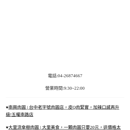
電話:04-26874667
營業時間:9:30~22:00
♥
南興肉圓 | 台中老字號肉圓店，皮Q肉緊實，加辣口感再升
級!五權南路店
♥
大里涼傘樹肉圓 | 大里美食，一顆肉圓只要20元，這價格太