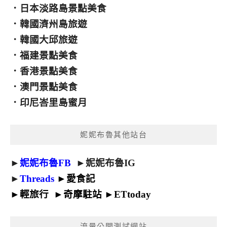
．
日本淡路島景點美食
．
韓國濟州島旅遊
．
韓國大邱旅遊
．
福建景點美食
．
香港景點美食
．
澳門景點美食
．
印尼峇里島蜜月
妮妮布魯其他站台
►
妮妮布魯FB
►
妮妮布魯IG
►
Threads
►
愛食記
►
輕旅行
►
奇摩駐站
►
ETtoday
流量公開測試網站