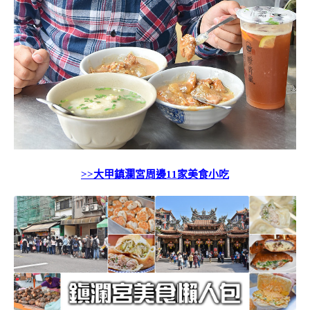
>>大甲鎮瀾宮周邊11家美食小吃