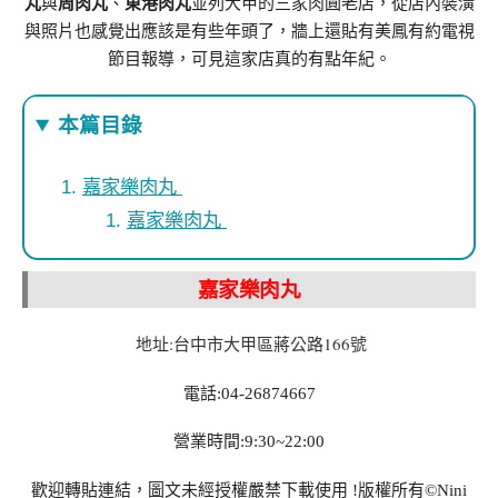
丸
與
周肉丸
、
東港肉丸
並列大甲的三家肉圓老店，從店內裝潢
與照片也感覺出應該是有些年頭了，牆上還貼有美鳳有約電視
節目報導，可見這家店真的有點年紀。
本篇目錄
嘉家樂肉丸
嘉家樂肉丸
嘉家樂肉丸
地址:台中市大甲區蔣公路166號
電話:04-26874667
營業時間:9:30~22:00
歡迎轉貼連結，圖文未經授權嚴禁下載使用
!
版權所有
©Nini