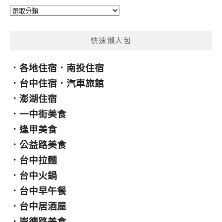
分
類
快速懶人包
．
各地住宿
．
南投住宿
．
台中住宿
．
汽車旅館
．
澎湖住宿
．
一中街美食
．
逢甲美食
．
公益路美食
．
台中拉麵
．
台中火鍋
．
台中早午餐
．
台中居酒屋
．
崇德路美食