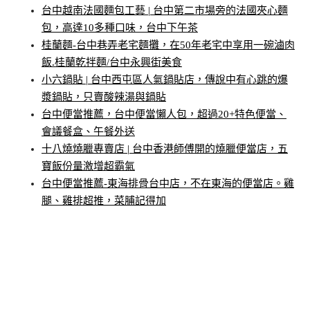
台中越南法國麵包工藝 | 台中第二市場旁的法國夾心麵
包，高達10多種口味，台中下午茶
桂蘭麵-台中巷弄老宅麵攤，在50年老宅中享用一碗滷肉
飯.桂蘭乾拌麵/台中永興街美食
小六鍋貼 | 台中西屯區人氣鍋貼店，傳說中有心跳的爆
漿鍋貼，只賣酸辣湯與鍋貼
台中便當推薦，台中便當懶人包，超過20+特色便當、
會議餐盒、午餐外送
十八燒燒臘專賣店 | 台中香港師傅開的燒臘便當店，五
寶飯份量激增超霸氣
台中便當推薦-東海排骨台中店，不在東海的便當店。雞
腿、雞排超推，菜脯記得加