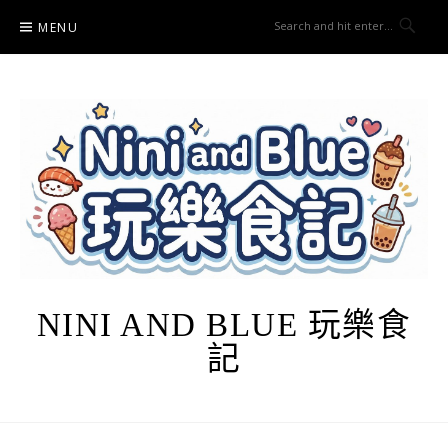
Skip
MENU
to
content
NINI AND BLUE 玩樂食
記