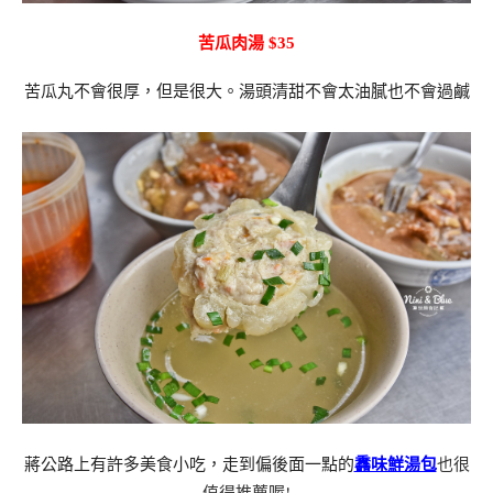
苦瓜肉湯 $35
苦瓜丸不會很厚，但是很大。湯頭清甜不會太油膩也不會過鹹
馫味鮮湯包
也很
蔣公路上有許多美食小吃，走到偏後面一點的
值得推薦喔!