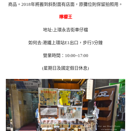
商品。2018年將搬到斜對面有店面，原攤位則保留拍照用。
檸檬王
地址
:
上環永吉街車仔檔
如何去
:
港鐵上環站
E1
出口，步行
3
分鐘
營業時間：
10:00~17:00
(
星期日及國定假日休息
)