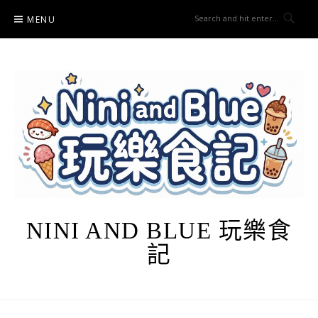
Skip
MENU
to
content
NINI AND BLUE 玩樂食
記