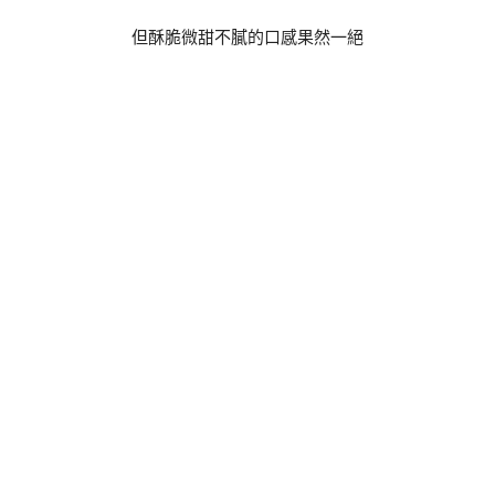
但酥脆微甜不膩的口感果然一絕