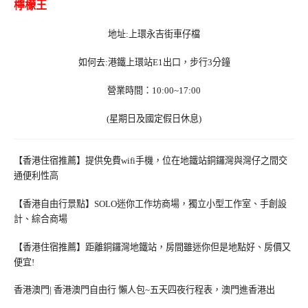
檸檬王
地址
:
上環永吉街車仔檔
如何去
:
港鐵上環站
E1
出口，步行
3
分鐘
營業時間：
10:00~17:00
(
星期日及國定假日休息
)
【香港住宿推薦】提供免費wifi手機，位在地鐵站銅鑼灣與灣仔之間交
通便利性高
【香港自由行景點】SOLO迷你工作坊商場，獨立小型工作室、手創設
計、綜合商場
【香港住宿推薦】距離銅鑼灣地鐵站，房間雖迷你但是地點好、房價又
便宜!
香港澳門| 香港澳門自由行 懶人包~五天四夜行程表，澳門進香港出