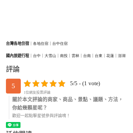
台灣各地住宿
｜
各地住宿
｜
台中住宿
國內旅遊
行程
｜
台中
｜
大雪山
｜
南投
｜
雲林
｜
台南
｜
台東
｜
花蓮
｜
澎湖
評論
5/5 - (1 vote)
5
1位網友投票評論
關於本文評論的商家、商品、景點、議題、方法，
你給幾顆星呢？
歡迎一起點擊星號參與評論唷！