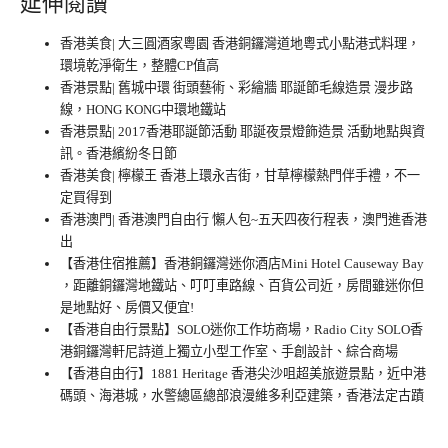
延伸閱讀
香港美食| 大三圓酒家粵園 香港銅鑼灣道地粵式小點港式料理，
環境乾淨衛生，整體CP值高
香港景點| 舊城中環 街頭藝術、彩繪牆 耶誕節毛線造景 漫步路
線，HONG KONG中環地鐵站
香港景點| 2017香港耶誕節活動 耶誕夜景燈飾造景 活動地點與資
訊。香港繽紛冬日節
香港美食| 檸檬王 香港上環永吉街，甘草檸檬熱門伴手禮，不一
定買得到
香港澳門| 香港澳門自由行 懶人包~五天四夜行程表，澳門進香港
出
【香港住宿推薦】香港銅鑼灣迷你酒店Mini Hotel Causeway Bay
，距離銅鑼灣地鐵站、叮叮車路線、百貨公司近，房間雖迷你但
是地點好、房價又便宜!
【香港自由行景點】SOLO迷你工作坊商場，Radio City SOLO香
港銅鑼灣軒尼詩道上獨立小型工作室、手創設計、綜合商場
【香港自由行】1881 Heritage 香港尖沙咀超美旅遊景點，近中港
碼頭、海港城，水警總區總部浪漫維多利亞建築，香港法定古蹟