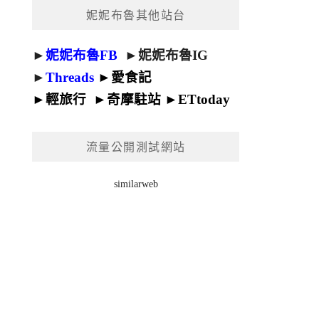
妮妮布魯其他站台
►
妮妮布魯FB
►
妮妮布魯IG
►
Threads
►
愛食記
►
輕旅行
►
奇摩駐站
►
ETtoday
流量公開測試網站
similarweb