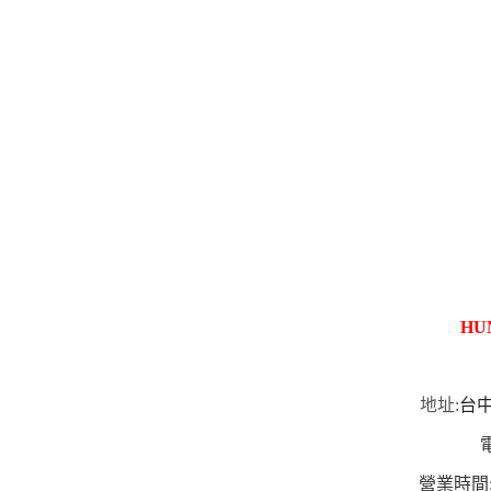
HU
地址:
台中
電
營業時間:10: