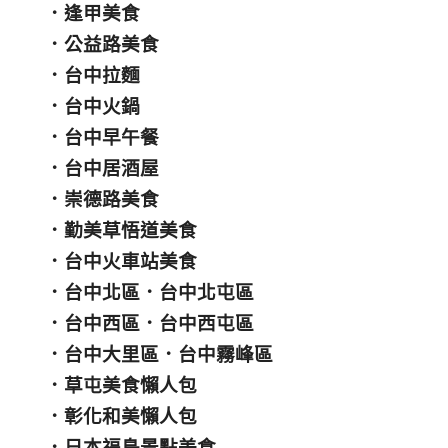
．
逢甲美食
．
公益路美食
．
台中拉麵
．
台中火鍋
．
台中早午餐
．
台中居酒屋
．
崇德路美食
．
勤美草悟道美食
．
台中火車站美食
．
台中北區
．
台中北屯區
．
台中西區
．
台中西屯區
．
台中大里區
．
台中霧峰區
．
草屯美食懶人包
．
彰化和美懶人包
．
日本福島景點美食