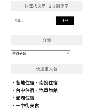
快速找文章 搜尋關鍵字
搜
尋
關
鍵
分類
字:
分
類
快速懶人包
．
各地住宿
．
南投住宿
．
台中住宿
．
汽車旅館
．
澎湖住宿
．
一中街美食