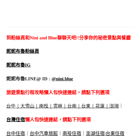
到粉絲頁和Nini and Blue聊聊天吧!!分享你的秘密景點與餐廳
妮妮布魯粉絲頁
妮妮布魯IG
妮妮布魯LINE@ ID :
@nini.blue
旅遊景點行程攻略懶人包快速連結，請點下列選項
台中
｜
大雪山
｜
南投
｜
雲林
｜
台南
｜
台東
｜
花蓮
｜
澎湖
｜
台灣住宿
懶人包快速連結，請點下列選項
台中住宿
｜
台中汽車旅館
｜
南投住宿
｜
澎湖住宿
|
台東住宿