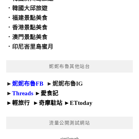
．
韓國大邱旅遊
．
福建景點美食
．
香港景點美食
．
澳門景點美食
．
印尼峇里島蜜月
妮妮布魯其他站台
►
妮妮布魯FB
►
妮妮布魯IG
►
Threads
►
愛食記
►
輕旅行
►
奇摩駐站
►
ETtoday
流量公開測試網站
similarweb