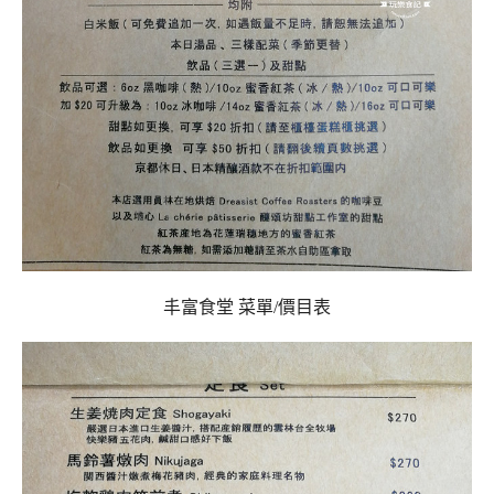
丰富食堂 菜單/價目表