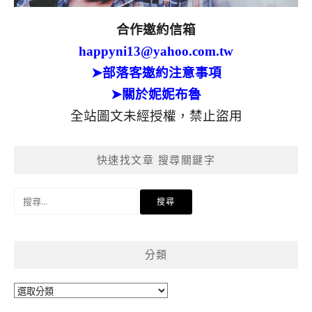
合作邀約信箱
happyni13@yahoo.com.tw
➤部落客邀約注意事項
➤關於妮妮布魯
全站圖文未經授權，禁止盜用
快速找文章 搜尋關鍵字
搜
尋
關
鍵
分類
字:
分
類