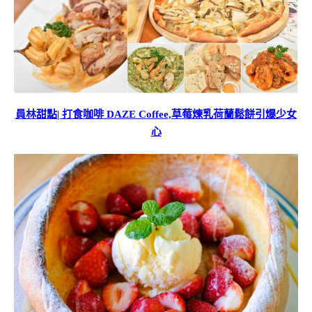
員林甜點| 打食咖啡 DAZE Coffee,草莓煉乳荷蘭鬆餅引爆少女
心