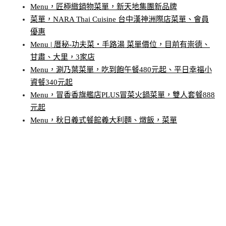
Menu，匠極緻鍋物菜單，新天地集團新品牌
菜單，NARA Thai Cuisine 台中漢神洲際店菜單、會員
優惠
Menu | 厝秘-功夫菜‧手路湯 菜單價位，目前有崇德、
甘肅、大里，3家店
Menu，涮乃葉菜單，吃到飽午餐480元起、平日幸福小
資餐340元起
Menu，冒香香旗艦店PLUS冒菜火鍋菜單，雙人套餐888
元起
Menu，秋日義式餐館義大利麵、燉飯，菜單