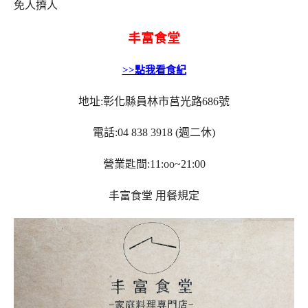
免人擠人
丰富食堂
>>點我看食紀
地址:彰化縣員林市莒光路686號
電話:04 838 3918 (週二休)
營業匙間:11:oo~21:00
丰富食堂
用餐規定