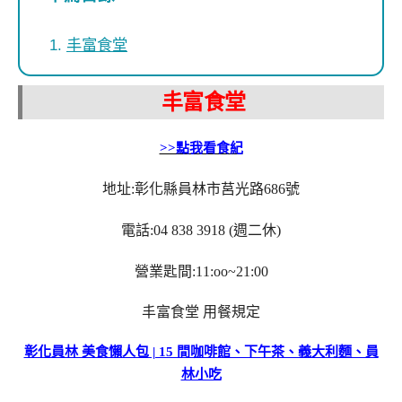
丰富食堂
丰富食堂
>>點我看食紀
地址:彰化縣員林市莒光路686號
電話:04 838 3918 (週二休)
營業匙間:11:oo~21:00
丰富食堂
用餐規定
彰化員林 美食懶人包 | 15 間咖啡館、下午茶、義大利麵、員
林小吃