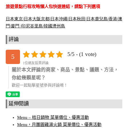
旅遊景點行程攻略懶人包快速連結，請點下列選項
日本東京
|
日本大阪京都
|
日本沖繩
|
日本秋田
|
日本鹿兒島|
香港
|
澳
門
|
廈門 |
印尼峇里島
|
韓國濟州島
評論
5/5 - (1 vote)
5
1位網友投票評論
關於本文評論的商家、商品、景點、議題、方法，
你給幾顆星呢？
歡迎一起點擊星號參與評論唷！
延伸閱讀
Menu – 桔日鍋物 菜單價位、優惠活動
Menu，月團圓雞湯火鍋 菜單價位、優惠活動