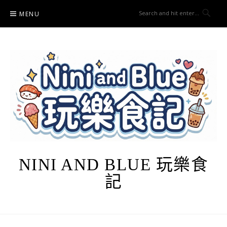
Skip
MENU
to
content
NINI AND BLUE 玩樂食
記