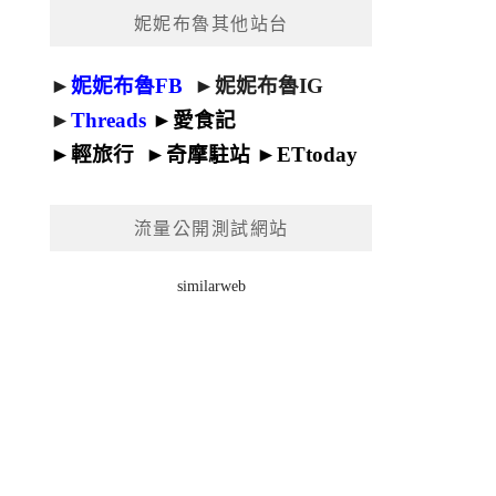
妮妮布魯其他站台
►
妮妮布魯FB
►
妮妮布魯IG
►
Threads
►
愛食記
►
輕旅行
►
奇摩駐站
►
ETtoday
流量公開測試網站
similarweb