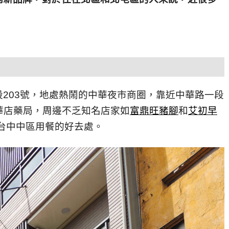
203號，地處熱鬧的中華夜市商圈，靠近中華路一段
中華店藥局，周邊不乏知名店家如
富鼎旺豬腳
和
艾初早
台中中區用餐的好去處。