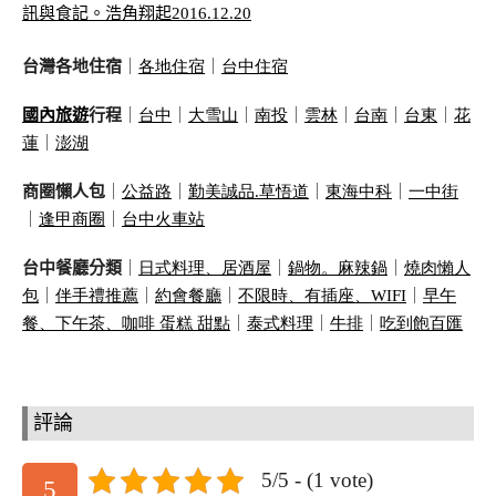
台灣各地住宿
｜
各地住宿
｜
台中住宿
國內旅遊
行程
｜
台中
｜
大雪山
｜
南投
｜
雲林
｜
台南
｜
台東
｜
花
蓮
｜
澎湖
商圈懶人包
｜
公益路
｜
勤美誠品
.
草悟道
｜
東海中科
｜
一中街
｜
逢甲商圈
｜
台中火車站
台中餐廳分類
｜
日式料理、居酒屋
｜
鍋物。麻辣鍋
｜
燒肉懶人
包
｜
伴手禮推薦
｜
約會餐廳
｜
不限時、有插座、
WIFI
｜
早午
餐、下午茶、咖啡 蛋糕 甜點
｜
泰式料理
｜
牛排
｜
吃到飽百匯
評論
5/5 - (1 vote)
5