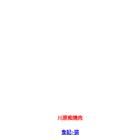
川原痴燒肉
食記>這