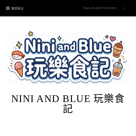
Skip
MENU
to
content
NINI AND BLUE 玩樂食
記