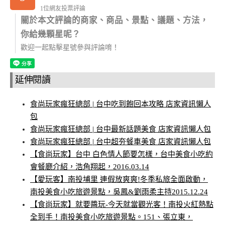
1位網友投票評論
關於本文評論的商家、商品、景點、議題、方法，
你給幾顆星呢？
歡迎一起點擊星號參與評論唷！
延伸閱讀
食尚玩家瘋狂總部 | 台中吃到飽回本攻略 店家資訊懶人
包
食尚玩家瘋狂總部 | 台中最新話題美食 店家資訊懶人包
食尚玩家瘋狂總部 | 台中超夯餐車美食 店家資訊懶人包
【食尚玩家】台中 白色情人節要怎樣，台中美食小吃約
會餐廳介紹，浩角翔起，2016.03.14
【愛玩客】南投埔里 連假放爽爽!冬季私旅全面啟動，
南投美食小吃旅遊景點，吳鳳&劉雨柔主持2015.12.24
【食尚玩家】就要醬玩-今天就當觀光客！南投火紅熱點
全到手！南投美食小吃旅遊景點。151、張立東，