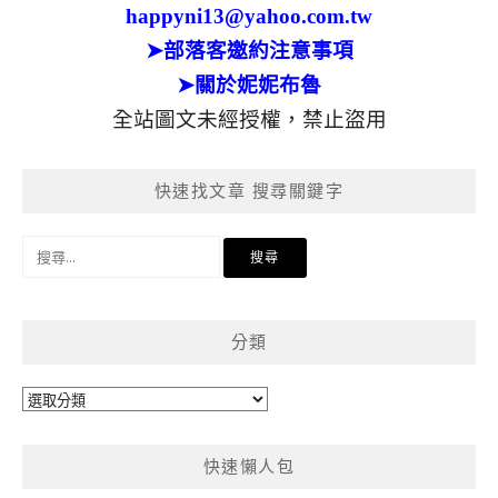
happyni13@yahoo.com.tw
➤部落客邀約注意事項
➤關於妮妮布魯
全站圖文未經授權，禁止盜用
快速找文章 搜尋關鍵字
搜
尋
關
鍵
分類
字:
分
類
快速懶人包