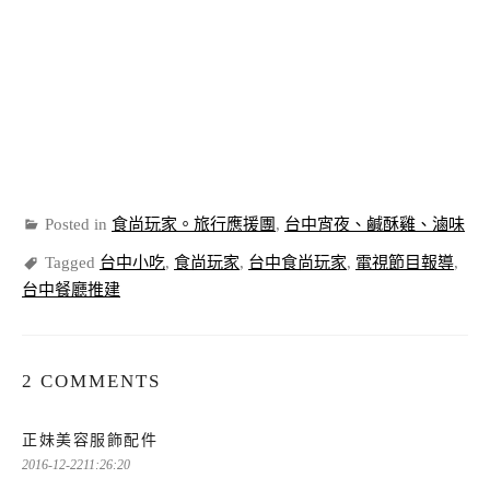
Posted in
食尚玩家。旅行應援團
,
台中宵夜、鹹酥雞、滷味
Tagged
台中小吃
,
食尚玩家
,
台中食尚玩家
,
電視節目報導
,
台中餐廳推建
2 COMMENTS
表
正妹美容服飾配件
示:
2016-12-2211:26:20