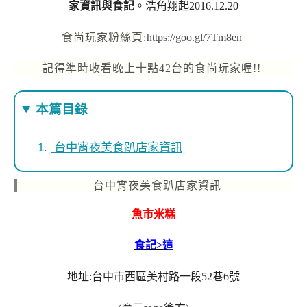
家資訊與食記
。浩角翔起2016.12.20
食尚玩家粉絲頁:
https://goo.gl/7Tm8en
記得準時收看晚上十點
42
台的食尚玩家喔
!
!
本篇目錄
台中宵夜美食趴店家資訊
台中宵夜美食趴店家資訊
魚市米糕
食記>這
地址:台中市西區美村路一段52巷6號