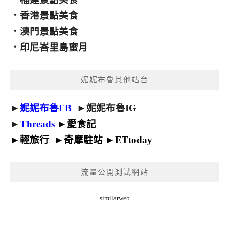
．
香港景點美食
．
澳門景點美食
．
印尼峇里島蜜月
妮妮布魯其他站台
►
妮妮布魯FB
►
妮妮布魯IG
►
Threads
►
愛食記
►
輕旅行
►
奇摩駐站
►
ETtoday
流量公開測試網站
similarweb