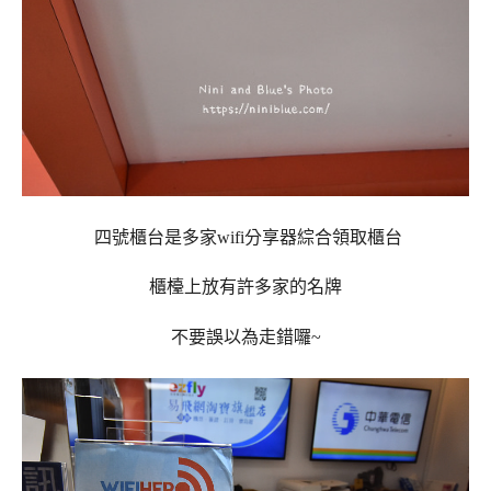
四號櫃台是多家wifi分享器綜合領取櫃台
櫃檯上放有許多家的名牌
不要誤以為走錯囉~