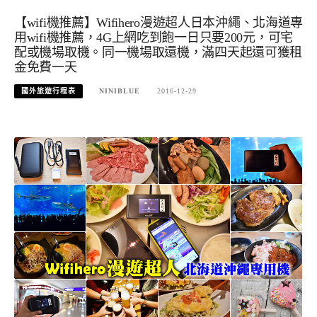
【wifi機推薦】Wifihero漫遊超人日本沖繩、北海道專
用wifi機推薦，4G上網吃到飽一日只要200元，可宅
配或機場取機。同一機場取還機，滿四天起還可獲租
金免費一天
國外旅遊行程表
NINIBLUE
2016-12-29