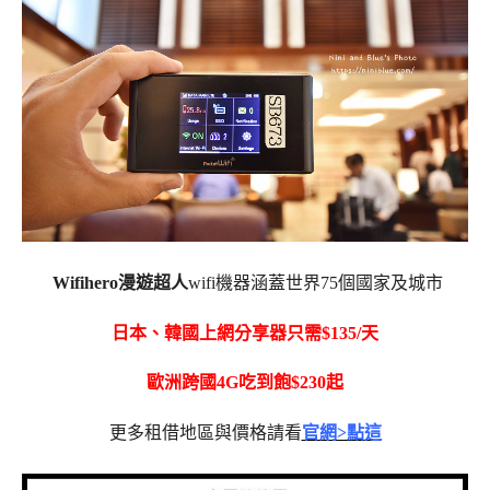
Wifihero漫遊超人
wifi機器涵蓋世界
75
個國家及城市
日本、韓國上網分享器只需
$135/
天
歐洲跨國
4G
吃到飽
$230
起
更多租借地區與價格請看
官網>點這