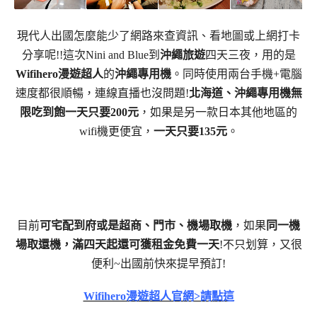
現代人出國怎麼能少了網路來查資訊、看地圖或上網打卡
分享呢!!這次Nini and Blue到
沖繩旅遊
四天三夜，用的是
Wifihero漫遊超人
的
沖繩專用機
。同時使用兩台手機+電腦
速度都很順暢，連線直播也沒問題!
北海道、沖繩專用機無
限吃到飽一天只要200元
，如果是另一款日本其他地區的
wifi機更便宜，
一天只要135元
。
目前
可宅配到府或是超商、門市、機場取機
，如果
同一機
場取還機，滿四天起還可獲租金免費一天
!不只划算，又很
便利~出國前快來提早預訂!
Wifihero漫遊超人官網>請點這