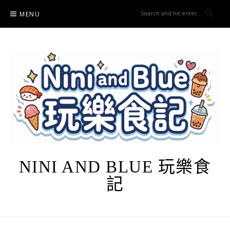
Skip
MENU
to
content
NINI AND BLUE 玩樂食
記