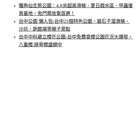
獨角仙生態公園：4.8米超高滑梯、夏日戲水區、甲蟲復
育基地，免門票放電首選！
台中公園 懶人包-台中25個特色公園，磨石子溜滑梯、
沙坑、跑酷場等親子景點
台中中科崴立櫻花公園-台中免費賞櫻公園花況大爆發，
八重櫻.綠萼櫻盛開中