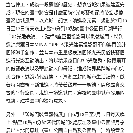
宣告停工，成為一段遺憾的歷史，想像省城如果被建置完
成，現在的臺中將會是什麼面貌? 光影
藝術節將帶您想像
臺灣省城風華，以光影、記憶、演進為元素，規劃於7月15
日至17日每天晚上6點30分到10點於臺中公園日月湖舉行
「3D光雕表演」，建構8
座巨型投影幕以象徵城門，特別
邀請榮獲日本MINATOPICA港光建築投影冠軍的澳門設計
團隊聯手創作，並有本市重量級表演團隊九天民俗技藝團
進行光影
互動演出，將以精采炫目的3D光雕秀、磅礡震耳
的鼓藝表演以及華麗動人的舞蹈，達成跨界與跨城市的完
美合作，述說時代變換下，漸漸塵封的城市生活記
憶，隨
著時間齒輪不斷推進，將帶著觀眾一一解鎖，開啟虛實交
替的平行空間，走進一道道城門，穿梭於臺中城市發展的
軌跡，建構臺中的獨特意象。
另外，「舊城門裝置藝術展」自6月18日至7月17日每天晚
上7點至10點30分於清代舊城門8處原址及臺中公園望月亭
展出。北門原址（臺中公園自由路及公
園路口）將設置全