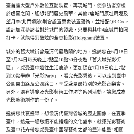
臺首座大型戶外數位互動裝置，再現城門，使參訪者穿梭
於虛實之間，遙想城門歷史風華。其他7座城門原址周邊及
望月亭(北門遺跡)則會設
置意象裝置藝術，並搭配QR Code
設計加深參訪者對於城門的認識，只要與其中4座城門拍照
打卡，就能得到酷炫的全息投影(Holygram)裝置。
城外的舊大墩街曾是清代最熱鬧的地方，邀請您在6月18日
至7月24日每天晚上7點至10點30分夜遊「舊大墩光影街
區」，感受臺中過往生活痕跡，更加碼在
7月16日晚上7點
到10點舉辦「光影Party」，看完光影秀後，可以走到臺中
公園自由路及公園路口，享受盛夏最特別的光影音樂會。
另外，還有導覽及光影藝
術工作坊等系列活動，讓您成為
光影藝術創作的一份子。
邀請您共襄盛舉，想像清代臺灣省城的歷史圖像，在夏季
臺中，這是一場您絕不能錯過的文化盛事，就讓光影藝術
及臺中花卉帶您感受臺中國際藝術之都
的豐沛能量! 相關