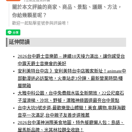
1位網友投票評論
關於本文評論的商家、商品、景點、議題、方法，
你給幾顆星呢？
歡迎一起點擊星號參與評論唷！
延伸閱讀
2026台中爵士音樂節 – 連續10天接力演出，讓你感受台
中露天爵士音樂會的美好
安利美特台中店 》安利美特台中店搬家新址！animate中
部動漫迷必訪聖地，火車站走3分鐘、最新營業時間/樓
層開箱
大雅中科公園，台中免費戲水區全新開放，22公尺磨石
子溜滑梯、沙坑、野餐，潭雅神綠園道最夯台中景點
台中大坑9號步道-最歡樂登山體驗！美食.購物.寧靜海觀
音亭一次滿足,台中親子友善步道推薦
2026台中漢神洲際美食地圖，特色餐廳懶人包：島語、
屋馬新品牌、米其林拉麵全收錄！