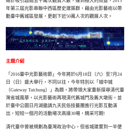
總計吸引超過五十萬次觀賞人數，達到極大的效益，2015
年第三屆光影串聯中西區歷史建築群，藉由光影藝術以帶
動臺中舊城區發展，更創下近50萬人次的觀展人次。
主題介紹
「2016臺中光影藝術節」今年將於6月18日（六）至7月24
日（日）盛大舉行，不同以往，今年特別以「城中城
（Gateway Taichung）」為題，將帶領大家
重新探尋清代臺
灣省城風華，以光影藝術再現清代舊城門及舊大墩街，並
於臺中公園日月湖邀請九天民俗技藝團進行光影互動演
出，短短一個月的活動場次
高達30場，精采可期!
清代臺中曾被規劃為臺灣政治中心，但省城建置到一半便