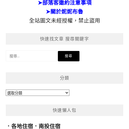
➤部落客邀約注意事項
➤關於妮妮布魯
全站圖文未經授權，禁止盜用
快速找文章 搜尋關鍵字
搜
尋
關
鍵
分類
字:
分
類
快速懶人包
．
各地住宿
．
南投住宿