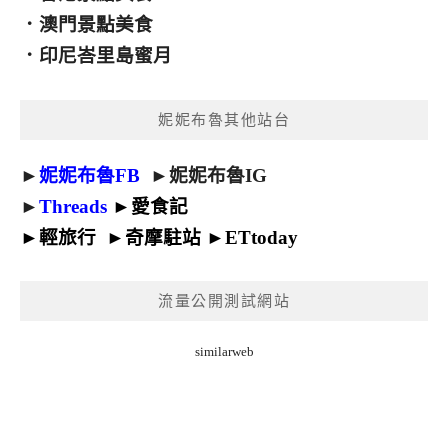
．
澳門景點美食
．
印尼峇里島蜜月
妮妮布魯其他站台
►
妮妮布魯FB
►
妮妮布魯IG
►
Threads
►
愛食記
►
輕旅行
►
奇摩駐站
►
ETtoday
流量公開測試網站
similarweb