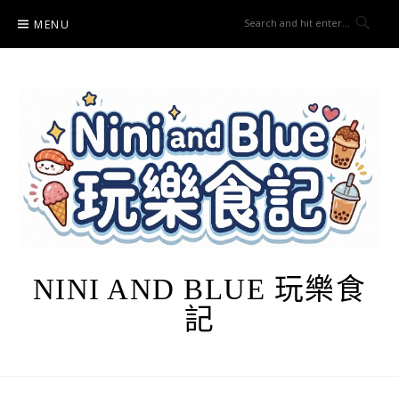
Skip
MENU
to
content
NINI AND BLUE 玩樂食
記