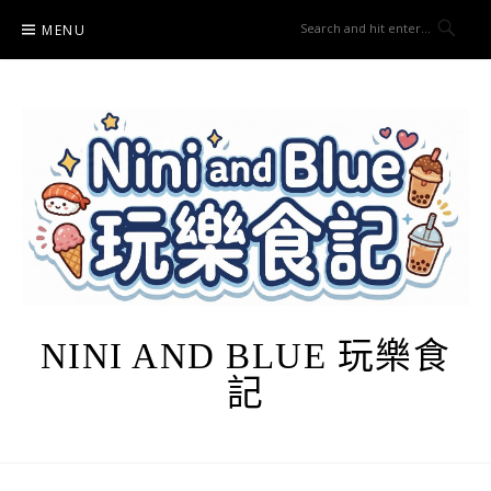
Skip
MENU
to
content
NINI AND BLUE 玩樂食
記