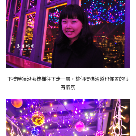
下樓時須沿著樓梯往下走一層，整個樓梯通道也佈置的很
有氣氛