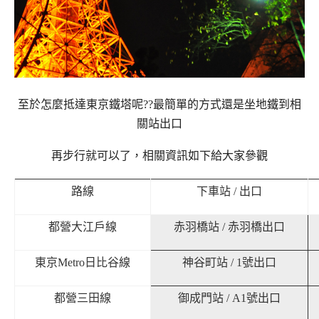
至於怎麼抵達東京鐵塔呢??最簡單的方式還是坐地鐵到相
關站出口
再步行就可以了，
相關資訊如下給大家參觀
路線
下車站
/
出口
都營大江戶線
赤羽橋站
/
赤羽橋出口
東京
Metro
日比谷線
神谷町站
/ 1
號出口
都營三田線
御成門站
/ A1
號出口