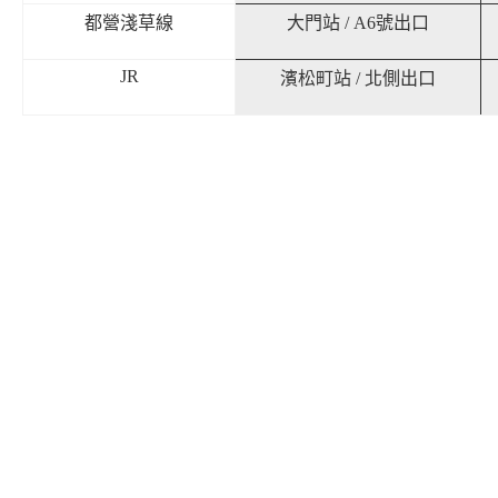
都營淺草線
大門站
/ A6
號出口
JR
濱松町站
/
北側出口