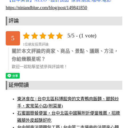
https://niniandblue.com/blog/post/149841850
評論
5/5 - (1 vote)
5
1位網友投票評論
關於本文評論的商家、商品、景點、議題、方法，
你給幾顆星呢？
歡迎一起點擊星號參與評論唷！
延伸閱讀
東沐食在 | 台中北區科博館旁的文青鴨肉飯麵、餛飩炒
手，家常菜小店(附菜單)
石蜜園簡餐便當，台中北區中國醫附近便當推薦，招牌
雞腿外皮超酥好吃
台中越南法國麵包工藝 | 台中第二市場旁的法國夾心麵