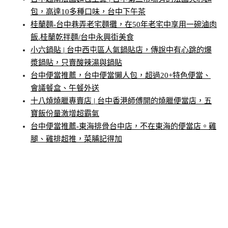
包，高達10多種口味，台中下午茶
桂蘭麵-台中巷弄老宅麵攤，在50年老宅中享用一碗滷肉
飯.桂蘭乾拌麵/台中永興街美食
小六鍋貼 | 台中西屯區人氣鍋貼店，傳說中有心跳的爆
漿鍋貼，只賣酸辣湯與鍋貼
台中便當推薦，台中便當懶人包，超過20+特色便當、
會議餐盒、午餐外送
十八燒燒臘專賣店 | 台中香港師傅開的燒臘便當店，五
寶飯份量激增超霸氣
台中便當推薦-東海排骨台中店，不在東海的便當店。雞
腿、雞排超推，菜脯記得加