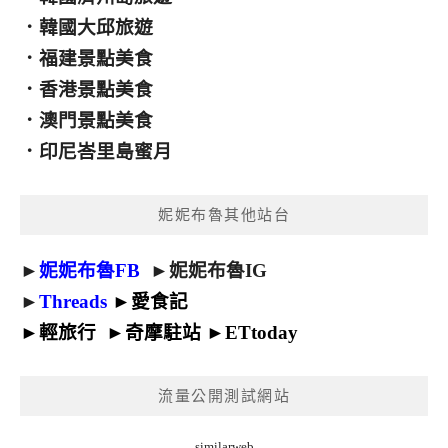
．
韓國大邱旅遊
．
福建景點美食
．
香港景點美食
．
澳門景點美食
．
印尼峇里島蜜月
妮妮布魯其他站台
►
妮妮布魯FB
►
妮妮布魯IG
►
Threads
►
愛食記
►
輕旅行
►
奇摩駐站
►
ETtoday
流量公開測試網站
similarweb