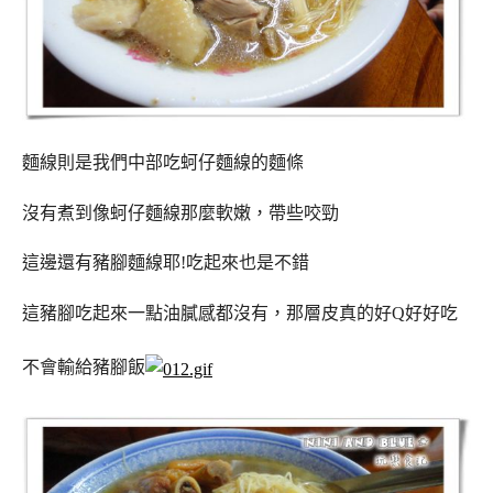
麵線則是我們中部吃蚵仔麵線的麵條
沒有煮到像蚵仔麵線那麼軟嫩，帶些咬勁
這邊還有豬腳麵線耶!吃起來也是不錯
這豬腳吃起來一點油膩感都沒有，那層皮真的好Q好好吃
不會輸給豬腳飯