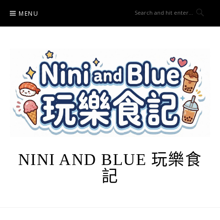
Skip
MENU
to
content
NINI AND BLUE 玩樂食
記