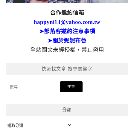
合作邀約信箱
happyni13@yahoo.com.tw
➤部落客邀約注意事項
➤關於妮妮布魯
全站圖文未經授權，禁止盜用
快速找文章 搜尋關鍵字
搜
尋
關
鍵
分類
字:
分
類