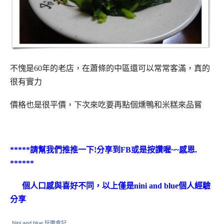
不愧是60年的老店，在蕭條的中區還可以常常客滿，真的
很有實力
價格也是很平價，下次來吃要再點個燻鴨和米糕來品嘗
*****
請幫我們推推一下
!
分享到
FB
或是按讚喔
~~
感恩
.
******
個人口感與喜好不同，以上僅是
nini and blue
個人經驗
分享
Nini and blue 玩樂食記