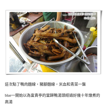
這次點了鴨肉麵線，豬腳麵線，米血和青菜一盤
blue一開始以為富貴亭的當歸鴨湯頭
經過好幾十年燉煮的
高湯