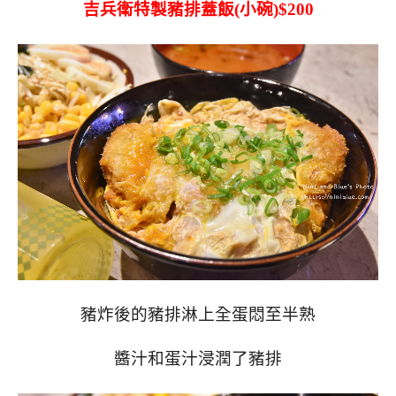
吉兵衛特製豬排蓋飯(小碗)$200
豬炸後的豬排淋上全蛋悶至半熟
醬汁和蛋汁浸潤了豬排