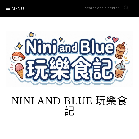
Skip
MENU
to
content
NINI AND BLUE 玩樂食
記