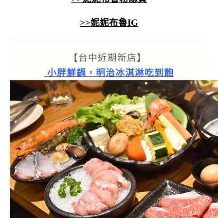
>>妮妮布魯IG
【台中近期新店】
小胖鮮鍋
，明治冰淇淋吃到飽