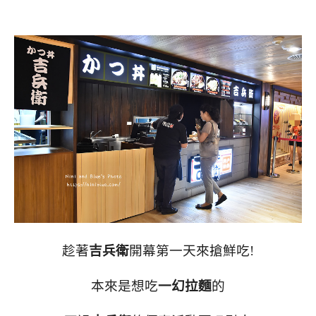
趁著
吉兵衛
開幕第一天來搶鮮吃!
本來是想吃
一幻拉麵
的