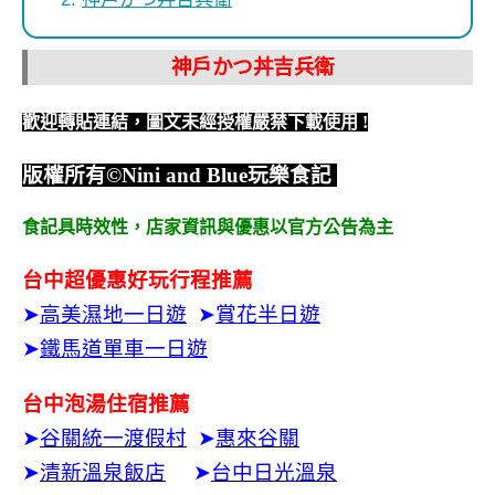
神戶かつ丼吉兵衛
歡迎轉貼連結，圖文未經授權嚴禁下載使用
!
版權所有
©Nini and Blue
玩樂食記
食記具時效性，
店家資訊與優惠以官方公告為主
台中超優惠好玩行程推薦
➤
高美濕地一日遊
➤
賞花半日遊
➤
鐵馬道單車一日遊
台中泡湯住宿推薦
➤
谷關統一渡假村
➤
惠來谷關
➤
清新溫泉飯店
➤
台中日光溫泉