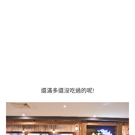
還滿多還沒吃過的呢!