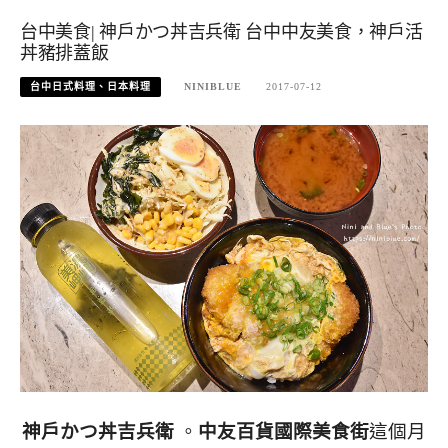
台中美食| 神戶かつ丼吉兵衛 台中中友美食，神戶活
丼豬排蓋飯
台中日式料理、日本料理
NINIBLUE
2017-07-12
神戶かつ丼吉兵衛
。
中友百貨國際美食街
這個月