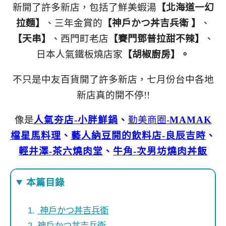
新開了許多新店，包括了鮮美蝦湯
【北海道一幻
拉麵】
、三年金賞的
【神戶かつ丼吉兵衛 】
、
【天串】
、西門町老店
【賽門鄧普拉甜不辣】
、
日本人氣鐵板燒店家
【胡椒廚房】。
不只是中友百貨開了許多新店，七月份台中各地
新店真的開不停!!
像是
人氣夯店-
小胖鮮鍋
、
勤美商圈-
MAMAK
檔
星馬料理
、
藝人納豆
開的飲料店-
良辰吉時
、
輕井澤-茶六燒肉堂
、
牛角-次男坊燒肉丼飯
本篇目錄
神戶かつ丼吉兵衛
神戶かつ丼吉兵衛