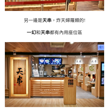
另一邊是
天串
，炸天婦羅類的!
一幻
和
天串
都有內用座位區