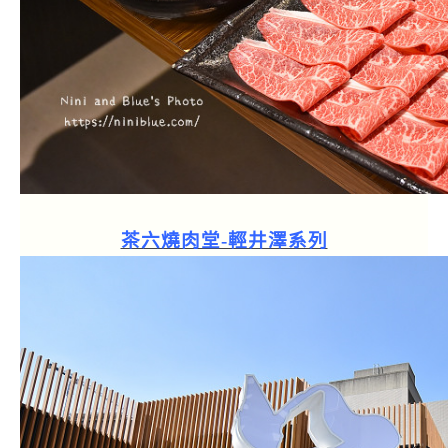
茶六燒肉堂-輕井澤系列