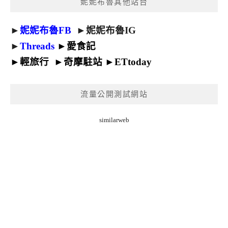
妮妮布魯其他站台
►
妮妮布魯FB
►
妮妮布魯IG
►
Threads
►
愛食記
►
輕旅行
►
奇摩駐站
►
ETtoday
流量公開測試網站
similarweb