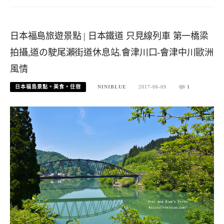
日本福島旅遊景點 | 日本鐵道 只見線列車 第一橋梁
拍攝,道の駛尾瀨街道休息站.會津川口-會津中川歐洲
風情
日本福島景點。美食。住宿
NINIBLUE
2017-06-09
1