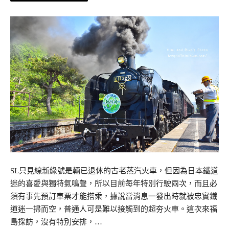
SL只見線新綠號是輛已退休的古老蒸汽火車，但因為日本鐵道
迷的喜愛與獨特氣鳴聲，所以目前每年特別行駛兩次，而且必
須有事先預訂車票才能搭乘，據說當消息一發出時就被忠實鐵
道迷一掃而空，普通人可是難以接觸到的超夯火車。這次來福
島採訪，沒有特別安排，…