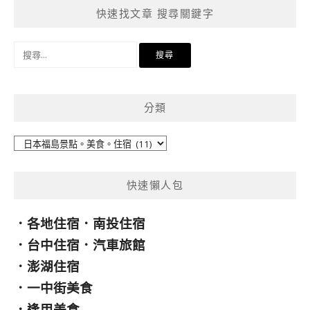
快速找文章 搜尋關鍵字
搜
尋
關
鍵
分類
字:
分
類
快速懶人包
．
各地住宿
．
南投住宿
．
台中住宿
．
汽車旅館
．
澎湖住宿
．
一中街美食
．
逢甲美食