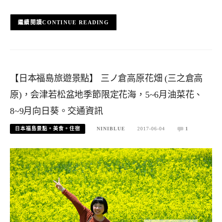
CONTINUE READING
【日本福島旅遊景點】 三ノ倉高原花畑 (三之倉高
原)，会津若松盆地季節限定花海，5~6月油菜花、
8~9月向日葵。交通資訊
日本福島景點。美食。住宿
NINIBLUE
2017-06-04
1