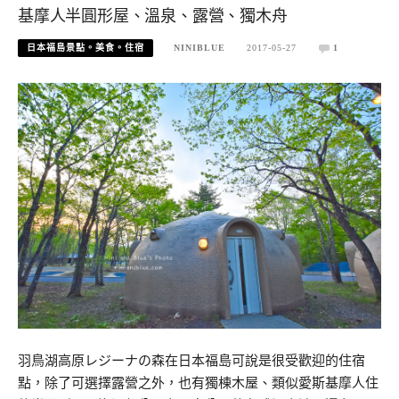
基摩人半圓形屋、溫泉、露營、獨木舟
日本福島景點。美食。住宿
NINIBLUE
2017-05-27
1
羽鳥湖高原レジーナの森在日本福島可說是很受歡迎的住宿
點，除了可選擇露營之外，也有獨棟木屋、類似愛斯基摩人住