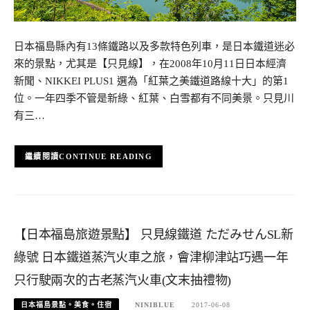
日本福島縣內有13條鐵路以及多款特色列車，是日本鐵道迷必
來的景點，尤其是【只見線】，在2008年10月11日日本經濟
新聞、NIKKEI PLUS1 選為「紅葉之美鐵道路線十大」的第1
位。一年四季不管是新綠、紅葉、白雪都有不同美景。只見川
有三…
CONTINUE READING
【日本福島旅遊景點】 只見線鐵道 ただみせんSL新
綠號 日本鐵道蒸汽火車之旅，會津柳津站巧遇一年
只行駛兩次的古老蒸汽火車(文末抽禮物)
日本福島景點。美食。住宿
NINIBLUE
2017-06-08