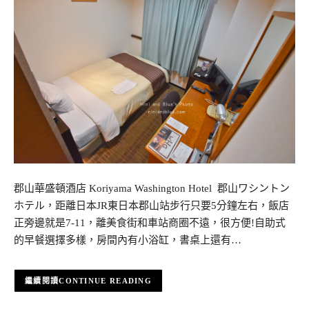
郡山華盛頓酒店 Koriyama Washington Hotel 郡山ワシントン
ホテル，距離日本JR東日本郡山站步行只要5分鐘左右，飯店
正旁邊就是7-11，離美食街和車站商圈不遠，很方便!自助式
的早餐選擇多樣，房間內有小浴缸，書桌上還有…
CONTINUE READING