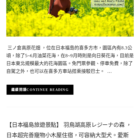
三ノ倉高原花畑 ，位在日本福島的喜多方市，園區內有8.3公
頃，除了5~6月油菜花海，在8~9月時則是向日葵花海，目前是
日本東北規模最大的花海園區。免門票參觀、停車免費，除了
自駕之外，也可以在喜多方車站搭乘接駁巴士。 …
CONTINUE READING
【日本福島旅遊景點】 羽鳥湖高原レジーナの森 ，
日本超完善寵物小木屋住宿，可容納大型犬。愛斯