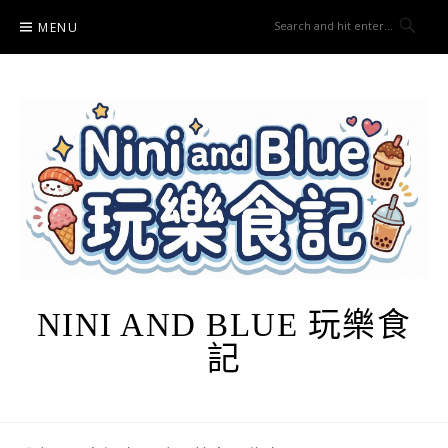
Skip
MENU
to
content
NINI AND BLUE 玩樂食
記