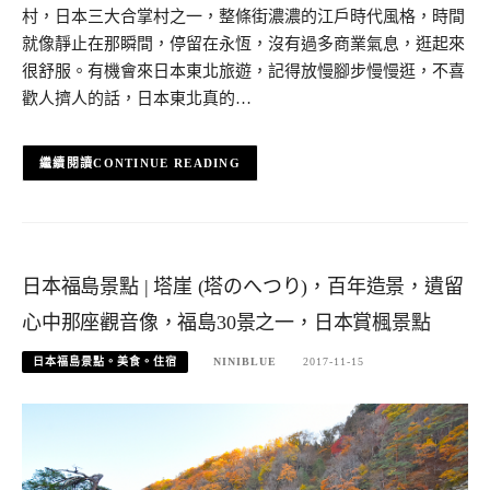
村，日本三大合掌村之一，整條街濃濃的江戶時代風格，時間
就像靜止在那瞬間，停留在永恆，沒有過多商業氣息，逛起來
很舒服。有機會來日本東北旅遊，記得放慢腳步慢慢逛，不喜
歡人擠人的話，日本東北真的…
CONTINUE READING
日本福島景點 | 塔崖 (塔のへつり)，百年造景，遺留
心中那座觀音像，福島30景之一，日本賞楓景點
日本福島景點。美食。住宿
NINIBLUE
2017-11-15