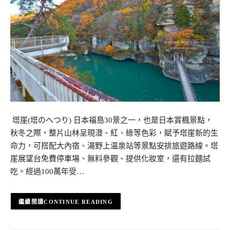
塔崖(塔のへつり) 日本福島30景之一，也是日本賞楓景點，
秋冬之際，整片山林呈現澄、紅、綠等色彩，賦予塔崖新的生
命力，可搭配大內宿、湯野上温泉站等景點安排旅遊路線。塔
崖展望台免費停車場、無料參觀、提供化妝室，還有拉麵試
吃。經過100萬年受…
CONTINUE READING