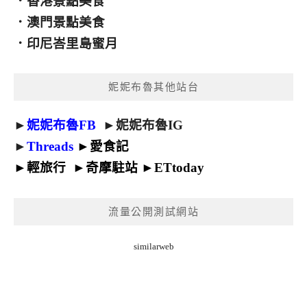
．
香港景點美食
．
澳門景點美食
．
印尼峇里島蜜月
妮妮布魯其他站台
►
妮妮布魯FB
►
妮妮布魯IG
►
Threads
►
愛食記
►
輕旅行
►
奇摩駐站
►
ETtoday
流量公開測試網站
similarweb