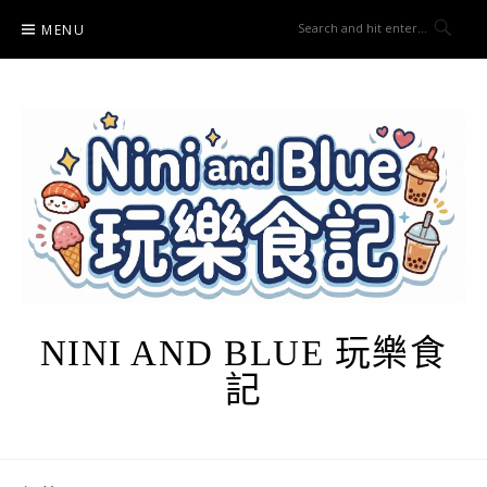
Skip
MENU
to
content
NINI AND BLUE 玩樂食
記