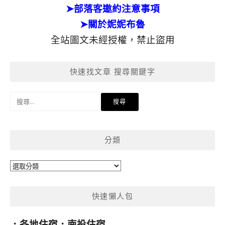
➤部落客邀約注意事項
➤關於妮妮布魯
全站圖文未經授權，禁止盜用
快速找文章 搜尋關鍵字
搜
尋
關
鍵
分類
字:
分
類
快速懶人包
．
各地住宿
．
南投住宿