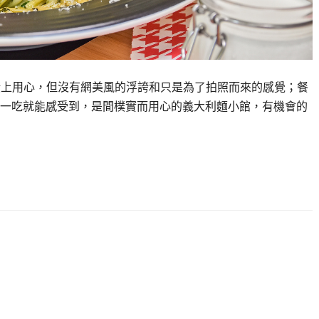
房 在裝潢上用心，但沒有網美風的浮誇和只是為了拍照而來的感覺；餐
一吃就能感受到，是間樸實而用心的義大利麵小館，有機會的