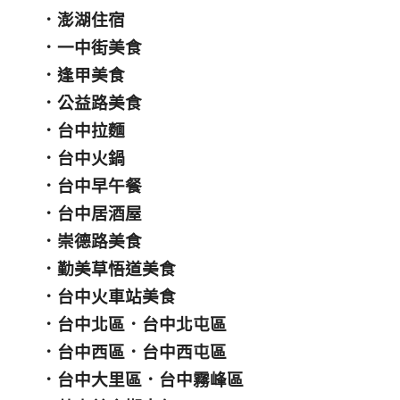
．
澎湖住宿
．
一中街美食
．
逢甲美食
．
公益路美食
．
台中拉麵
．
台中火鍋
．
台中早午餐
．
台中居酒屋
．
崇德路美食
．
勤美草悟道美食
．
台中火車站美食
．
台中北區
．
台中北屯區
．
台中西區
．
台中西屯區
．
台中大里區
．
台中霧峰區