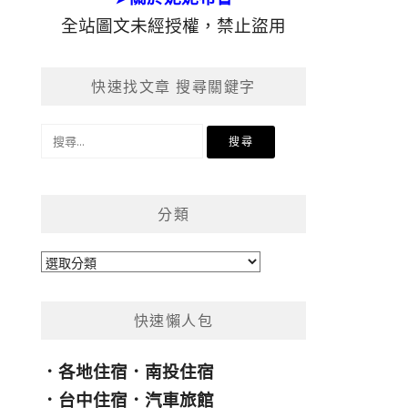
全站圖文未經授權，禁止盜用
快速找文章 搜尋關鍵字
搜
尋
關
鍵
分類
字:
分
類
快速懶人包
．
各地住宿
．
南投住宿
．
台中住宿
．
汽車旅館