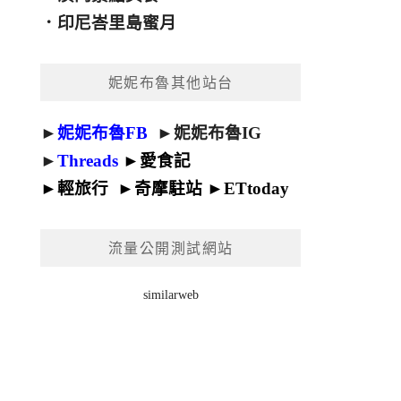
．
印尼峇里島蜜月
妮妮布魯其他站台
►
妮妮布魯FB
►
妮妮布魯IG
►
Threads
►
愛食記
►
輕旅行
►
奇摩駐站
►
ETtoday
流量公開測試網站
similarweb