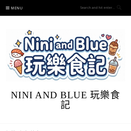
Skip
MENU
to
content
NINI AND BLUE 玩樂食
記