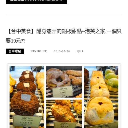
【台中美食】隱身巷弄的銅板甜點~泡芙之家.一個只
要10元??
台中甜點
NINIBLUE
2013-07-20
1