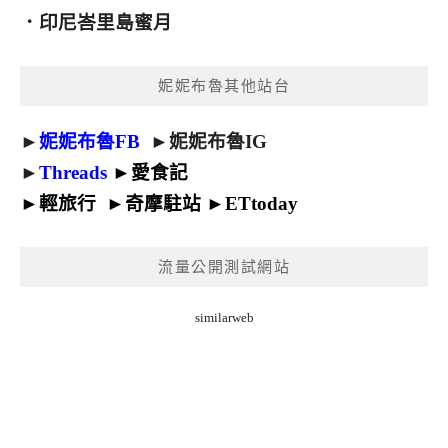
．
印尼峇里島蜜月
妮妮布魯其他站台
►
妮妮布魯FB
►
妮妮布魯IG
►
Threads
►
愛食記
►
輕旅行
►
奇摩駐站
►
ETtoday
流量公開測試網站
similarweb