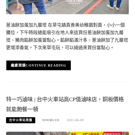
蔥油餅加蛋加九層塔 在草屯鎮真善美幼稚園對面，小小一個
攤位，下午時段總能吸引在地人來這買份蔥油餅加蛋加九層
塔、豬肉餡餅加蛋當點心。餡餅餡滿汁多、蔥油餅加了九層塔
更增添香氣。下次來草屯玩，可以繞過來買份當點心。
CONTINUE READING
特一巧滷味 | 台中火車站高CP值滷味店，銅板價格
就能飽餐一頓
台中火車站周邊
NINIBLUE
2021-06-09