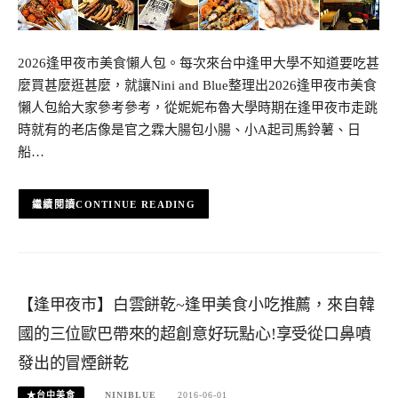
2026逢甲夜市美食懶人包。每次來台中逢甲大學不知道要吃甚
麼買甚麼逛甚麼，就讓Nini and Blue整理出2026逢甲夜市美食
懶人包給大家參考參考，從妮妮布魯大學時期在逢甲夜市走跳
時就有的老店像是官之霖大腸包小腸、小A起司馬鈴薯、日
船…
CONTINUE READING
【逢甲夜市】白雲餅乾~逢甲美食小吃推薦，來自韓
國的三位歐巴帶來的超創意好玩點心!享受從口鼻噴
發出的冒煙餅乾
★台中美食
NINIBLUE
2016-06-01