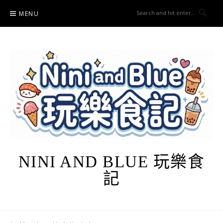
Skip
MENU
to
content
NINI AND BLUE 玩樂食
記