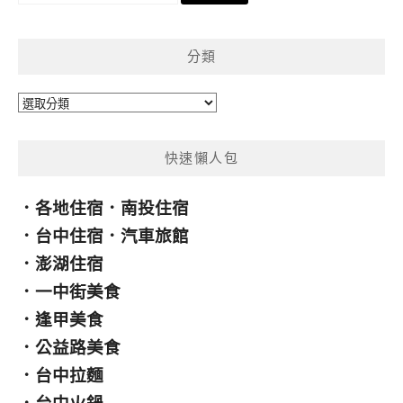
關
鍵
分類
字:
分
類
快速懶人包
．
各地住宿
．
南投住宿
．
台中住宿
．
汽車旅館
．
澎湖住宿
．
一中街美食
．
逢甲美食
．
公益路美食
．
台中拉麵