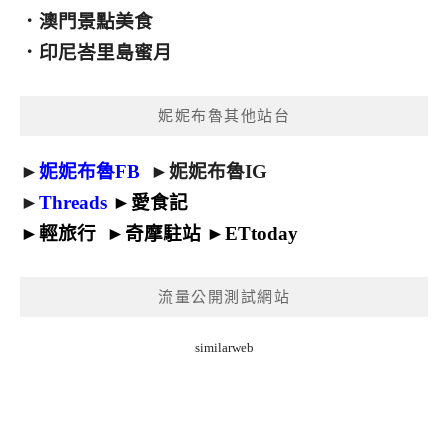
．
澳門景點美食
．
印尼峇里島蜜月
妮妮布魯其他站台
►
妮妮布魯FB
►
妮妮布魯IG
►
Threads
►
愛食記
►
輕旅行
►
奇摩駐站
►
ETtoday
流量公開測試網站
similarweb