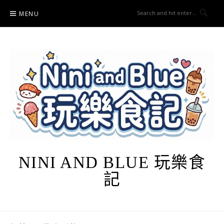
Skip
MENU
to
content
NINI AND BLUE 玩樂食
記