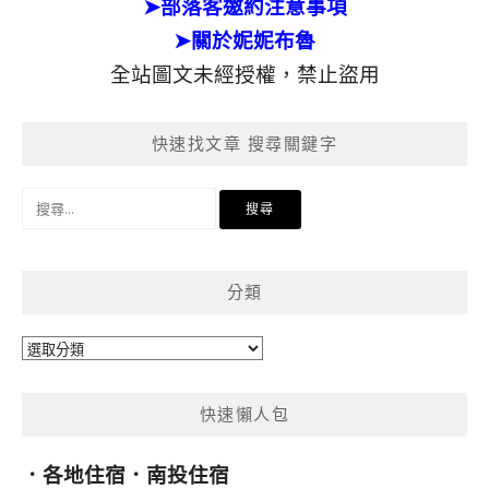
➤部落客邀約注意事項
➤關於妮妮布魯
全站圖文未經授權，禁止盜用
快速找文章 搜尋關鍵字
搜
尋
關
鍵
分類
字:
分
類
快速懶人包
．
各地住宿
．
南投住宿