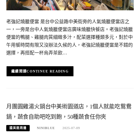
老強記燒臘便當 是台中公益路中美街旁的人氣燒臘便當店之
一，一旁是台中人氣燒臘便當店廣味燒臘快餐店。老強記燒臘
便當的鴨腿、雞腿肉質細緻多汁，配菜選擇種類多元，對於中
午用餐時間有限又沒辦法久候的人，老強記燒臘便當是不錯的
選擇，再搭配一杯烏弄茶飲…
CONTINUE READING
月團圓雞湯火鍋台中美術園道店，1個人就能吃鴛鴦
鍋，蔬食自助吧吃到飽，50種蔬食任你夾
國美館周邊
NINIBLUE
2025-07-09