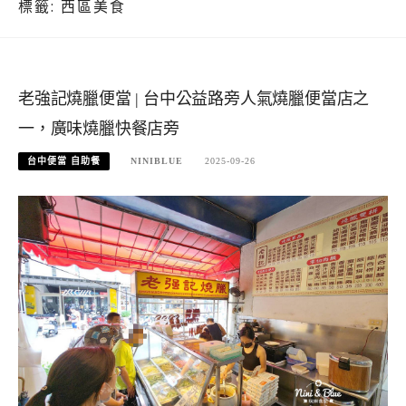
標籤:
西區美食
老強記燒臘便當 | 台中公益路旁人氣燒臘便當店之
一，廣味燒臘快餐店旁
台中便當 自助餐
NINIBLUE
2025-09-26