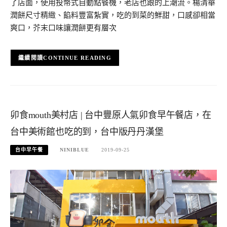
了店面，使用投幣式自動點餐機，老店也跟的上潮流。楊清華
潤餅尺寸精緻、餡料豐富紮實，吃的到菜的鮮甜，口感卻相當
爽口，芥末口味讓潤餅更有層次
CONTINUE READING
卯食mouth美村店 | 台中豐原人氣卯食早午餐店，在
台中美術館也吃的到，台中版丹丹漢堡
台中早午餐
NINIBLUE
2019-09-25