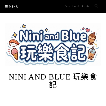
Skip
MENU
to
content
NINI AND BLUE 玩樂食
記