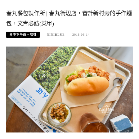
春丸餐包製作所 | 春丸街辺店，審計新村旁的手作麵
包，文青必訪(菜單)
台中下午茶。咖啡
NINIBLUE
2018-06-14