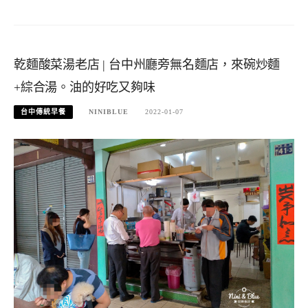
乾麵酸菜湯老店 | 台中州廳旁無名麵店，來碗炒麵
+綜合湯。油的好吃又夠味
台中傳統早餐
NINIBLUE
2022-01-07