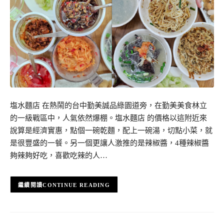
塩水麵店 在熱鬧的台中勤美誠品綠園道旁，在勤美美食林立
的一級戰區中，人氣依然爆棚。塩水麵店 的價格以這附近來
說算是經濟實惠，點個一碗乾麵，配上一碗湯，切點小菜，就
是很豐盛的一餐。另一個更讓人激推的是辣椒醬，4種辣椒醬
夠辣夠好吃，喜歡吃辣的人…
CONTINUE READING