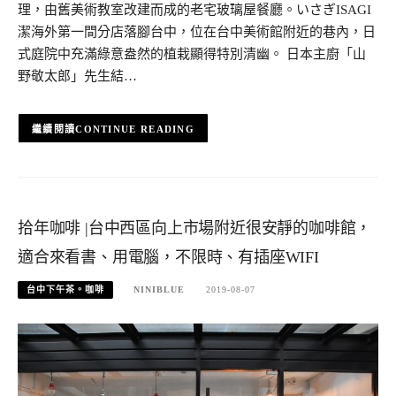
理，由舊美術教室改建而成的老宅玻璃屋餐廳。いさぎISAGI
潔海外第一間分店落腳台中，位在台中美術館附近的巷內，日
式庭院中充滿綠意盎然的植栽顯得特別清幽。 日本主廚「山
野敬太郎」先生結…
CONTINUE READING
拾年咖啡 |台中西區向上市場附近很安靜的咖啡館，
適合來看書、用電腦，不限時、有插座WIFI
台中下午茶。咖啡
NINIBLUE
2019-08-07