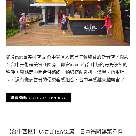
卯食mouth美村店 是台中豐原人氣早午餐卯食的新分店，開設
在台中美術館美食商圈旁。卯食mouth有台中版的丹丹漢堡的
稱呼，餐點走中西合併路線，麵線搭配雞排、漢堡、肉蛋吐
司，還有像麥當勞的優惠套餐組合，台中早餐越來越厲害了
CONTINUE READING
【台中西區】いさぎISAGI潔｜日本福岡無菜單料