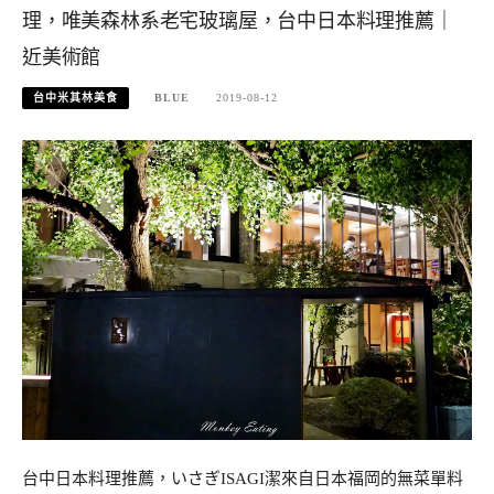
理，唯美森林系老宅玻璃屋，台中日本料理推薦｜
近美術館
台中米其林美食
BLUE
2019-08-12
台中日本料理推薦，いさぎISAGI潔來自日本福岡的無菜單料