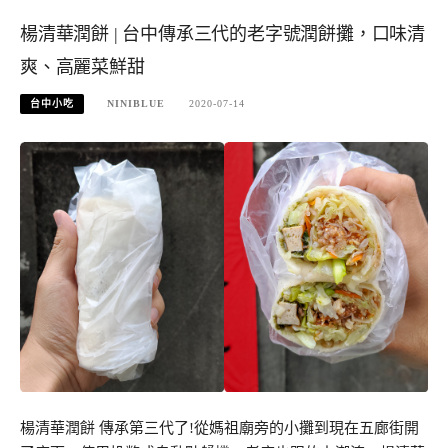
楊清華潤餅 | 台中傳承三代的老字號潤餅攤，口味清
爽、高麗菜鮮甜
台中小吃
NINIBLUE
2020-07-14
楊清華潤餅 傳承第三代了!從媽祖廟旁的小攤到現在五廊街開