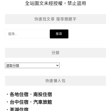
全站圖文未經授權，禁止盜用
快速找文章 搜尋關鍵字
搜
尋
關
鍵
分類
字:
分
類
快速懶人包
．
各地住宿
．
南投住宿
．
台中住宿
．
汽車旅館
．
澎湖住宿