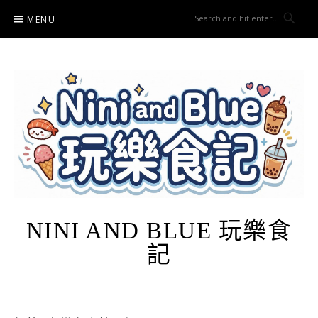
Skip
MENU
to
content
NINI AND BLUE 玩樂食
記