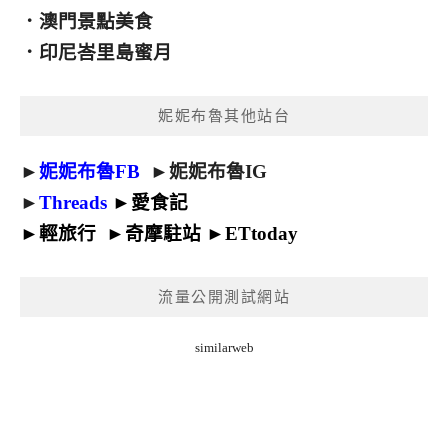
．
澳門景點美食
．
印尼峇里島蜜月
妮妮布魯其他站台
►
妮妮布魯FB
►
妮妮布魯IG
►
Threads
►
愛食記
►
輕旅行
►
奇摩駐站
►
ETtoday
流量公開測試網站
similarweb