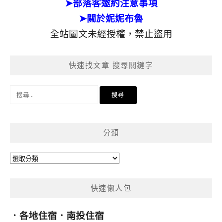
➤部落客邀約注意事項
➤關於妮妮布魯
全站圖文未經授權，禁止盜用
快速找文章 搜尋關鍵字
搜
尋
關
鍵
分類
字:
分
類
快速懶人包
．
各地住宿
．
南投住宿