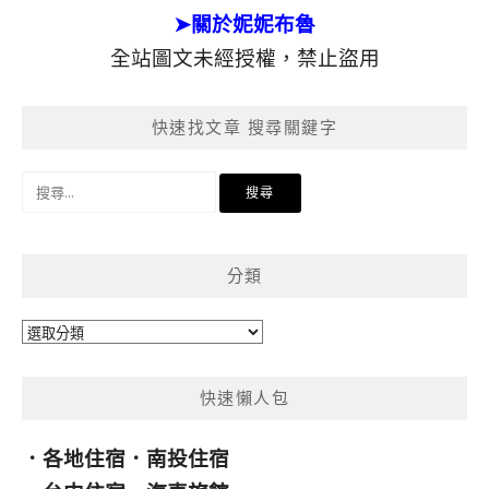
➤關於妮妮布魯
全站圖文未經授權，禁止盜用
快速找文章 搜尋關鍵字
搜
尋
關
鍵
分類
字:
分
類
快速懶人包
．
各地住宿
．
南投住宿