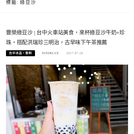
標籤:
綠豆沙
豐榮綠豆沙 | 台中火車站美食，來杯綠豆沙牛奶+珍
珠，搭配洪瑞珍三明治，古早味下午茶推薦
台中冰品。飲料
NINIBLUE
2017-07-26