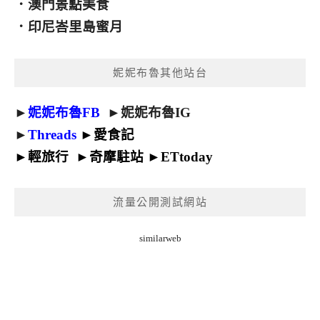
．
澳門景點美食
．
印尼峇里島蜜月
妮妮布魯其他站台
►
妮妮布魯FB
►
妮妮布魯IG
►
Threads
►
愛食記
►
輕旅行
►
奇摩駐站
►
ETtoday
流量公開測試網站
similarweb