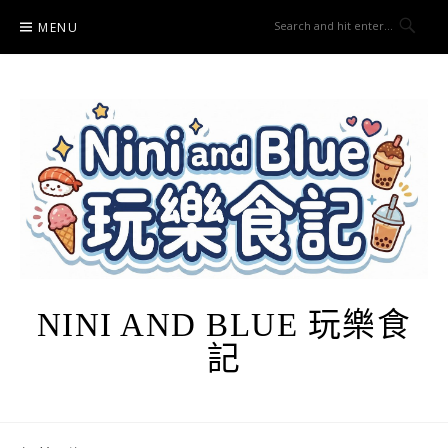
Skip
MENU
to
content
NINI AND BLUE 玩樂食
記