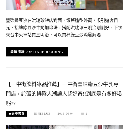
豐榮綠豆沙在洪瑞珍餅店對面，懷舊造型外觀，吸引遊客目
光，招牌綠豆沙牛奶加珍珠，搭配洪瑞珍三明治剛剛好，下次
來台中火車站買三明治，可以買杯綠豆沙消暑解渴
CONTINUE READING
【一中街飲料冰品推薦】一中街豐味綠豆沙牛乳專
門店，誇張的排隊人潮讓人超好奇!!到底是有多好喝
呢??
★台中美食
NINIBLUE
2016-06-04
1