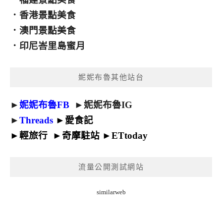
．
香港景點美食
．
澳門景點美食
．
印尼峇里島蜜月
妮妮布魯其他站台
►
妮妮布魯FB
►
妮妮布魯IG
►
Threads
►
愛食記
►
輕旅行
►
奇摩駐站
►
ETtoday
流量公開測試網站
similarweb