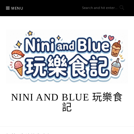
Skip
MENU
to
content
NINI AND BLUE 玩樂食
記