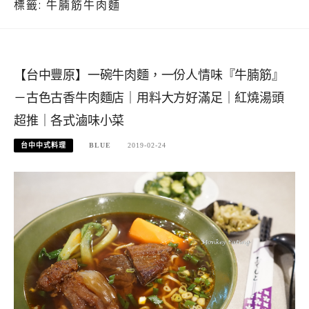
標籤:
牛腩筋牛肉麵
【台中豐原】一碗牛肉麵，一份人情味『牛腩筋』
－古色古香牛肉麵店｜用料大方好滿足｜紅燒湯頭
超推｜各式滷味小菜
台中中式料理
BLUE
2019-02-24