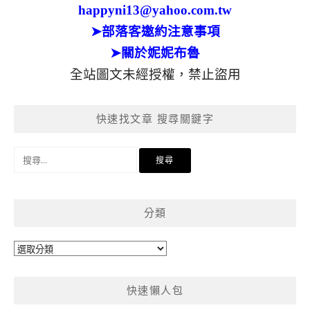
happyni13@yahoo.com.tw
➤部落客邀約注意事項
➤關於妮妮布魯
全站圖文未經授權，禁止盜用
快速找文章 搜尋關鍵字
搜
尋
關
鍵
分類
字:
分
類
快速懶人包