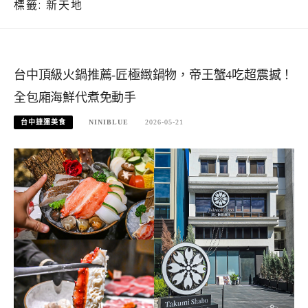
標籤:
新天地
台中頂級火鍋推薦-匠極緻鍋物，帝王蟹4吃超震撼！
全包廂海鮮代煮免動手
台中捷運美食
NINIBLUE
2026-05-21