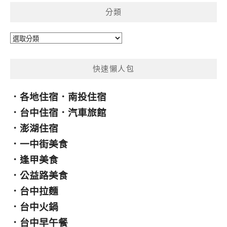
鍵
分類
字:
分
類
快速懶人包
．
各地住宿
．
南投住宿
．
台中住宿
．
汽車旅館
．
澎湖住宿
．
一中街美食
．
逢甲美食
．
公益路美食
．
台中拉麵
．
台中火鍋
．
台中早午餐