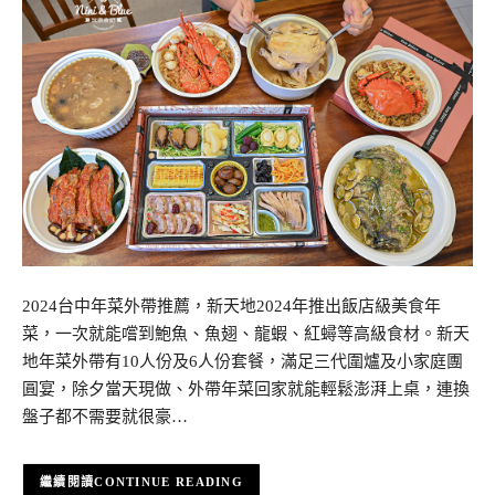
2024台中年菜外帶推薦，新天地2024年推出飯店級美食年
菜，一次就能嚐到鮑魚、魚翅、龍蝦、紅蟳等高級食材。新天
地年菜外帶有10人份及6人份套餐，滿足三代圍爐及小家庭團
圓宴，除夕當天現做、外帶年菜回家就能輕鬆澎湃上桌，連換
盤子都不需要就很豪…
CONTINUE READING