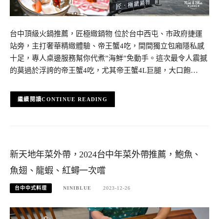
台中頂級火鍋推薦，匠極緻鍋物 位於台中西屯、市政府捷運
站旁，主打奢華精緻體驗、帝王蟹4吃，間間獨立包廂隱私感
十足，專人桌邊服務幫你代煮”海鮮”免動手。這次最令人震撼
的莫過於浮誇的帝王蟹4吃，尤其帝王蟹4L巨腿，大口飽…
CONTINUE READING
新天地年菜外帶，2024台中年菜外帶推薦，鮑魚、
魚翅、龍蝦、紅蟳一次嚐
台中中式料理
NINIBLUE
2023-12-26