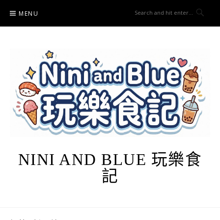
Skip
MENU
to
content
NINI AND BLUE 玩樂食
記