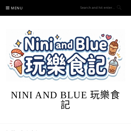
Skip
MENU
to
content
NINI AND BLUE 玩樂食
記