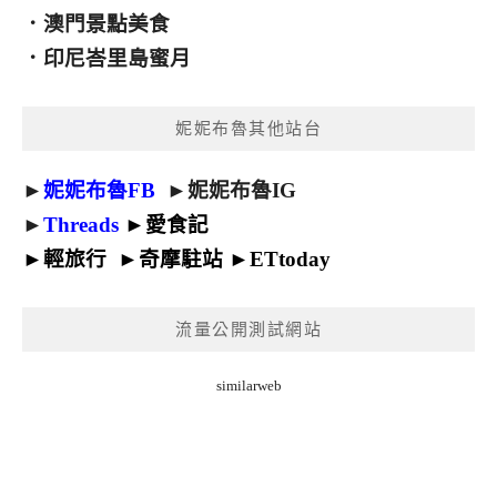
．
澳門景點美食
．
印尼峇里島蜜月
妮妮布魯其他站台
►
妮妮布魯FB
►
妮妮布魯IG
►
Threads
►
愛食記
►
輕旅行
►
奇摩駐站
►
ETtoday
流量公開測試網站
similarweb