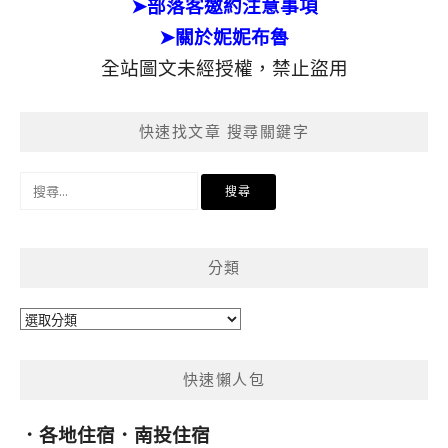
➤部落客邀約注意事項
➤關於妮妮布魯
全站圖文未經授權，禁止盜用
快速找文章 搜尋關鍵字
搜
尋
關
鍵
分類
字:
分
類
快速懶人包
．
各地住宿
．
南投住宿