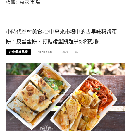
標籤:
惠來市場
小時代眷村美食-台中惠來市場中的古早味粉漿蛋
餅，皮蛋蛋餅、打拋豬蛋餅超乎你的想像
台中傳統早餐
NINIBLUE
2026-05-05