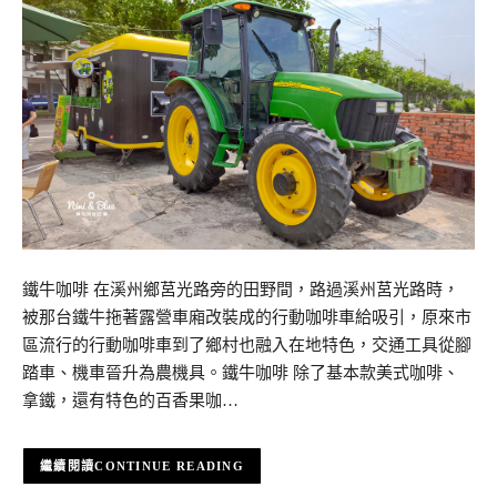
鐵牛咖啡 在溪州鄉莒光路旁的田野間，路過溪州莒光路時，
被那台鐵牛拖著露營車廂改裝成的行動咖啡車給吸引，原來市
區流行的行動咖啡車到了鄉村也融入在地特色，交通工具從腳
踏車、機車晉升為農機具。鐵牛咖啡 除了基本款美式咖啡、
拿鐵，還有特色的百香果咖…
CONTINUE READING