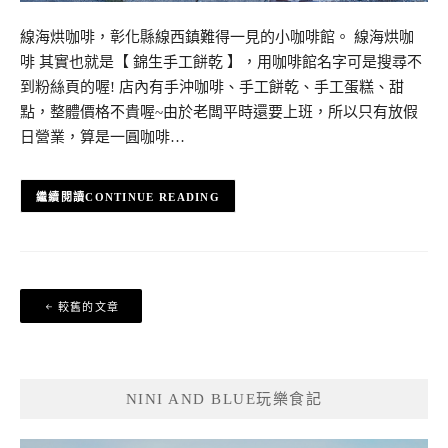
線海烘咖啡，彰化縣線西鎮難得一見的小咖啡館。 線海烘咖
啡 其實也就是【 錦生手工餅乾 】，用咖啡館名字可是搜尋不
到粉絲頁的喔! 店內有手沖咖啡、手工餅乾、手工蛋糕、甜
點，整體價格不貴喔~由於老闆平時還要上班，所以只有放假
日營業，算是一圓咖啡…
CONTINUE READING
文
較舊的文章
章
導
覽
NINI AND BLUE玩樂食記