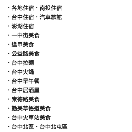
．
各地住宿
．
南投住宿
．
台中住宿
．
汽車旅館
．
澎湖住宿
．
一中街美食
．
逢甲美食
．
公益路美食
．
台中拉麵
．
台中火鍋
．
台中早午餐
．
台中居酒屋
．
崇德路美食
．
勤美草悟道美食
．
台中火車站美食
．
台中北區
．
台中北屯區