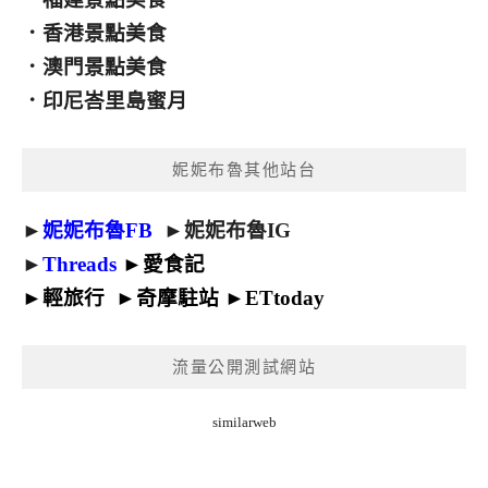
．
香港景點美食
．
澳門景點美食
．
印尼峇里島蜜月
妮妮布魯其他站台
►
妮妮布魯FB
►
妮妮布魯IG
►
Threads
►
愛食記
►
輕旅行
►
奇摩駐站
►
ETtoday
流量公開測試網站
similarweb