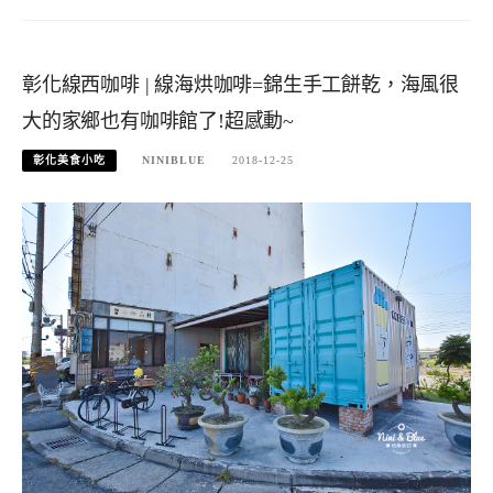
彰化線西咖啡 | 線海烘咖啡=錦生手工餅乾，海風很
大的家鄉也有咖啡館了!超感動~
彰化美食小吃
NINIBLUE
2018-12-25