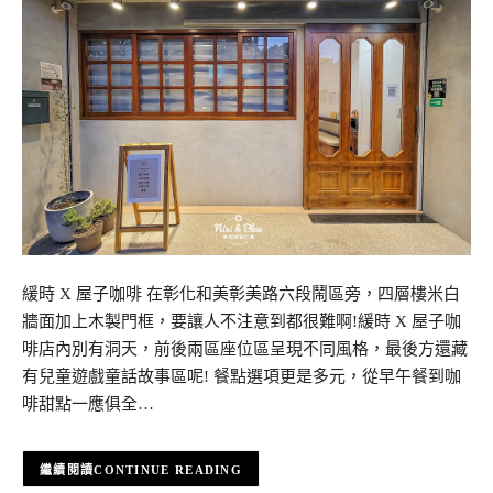
緩時 X 屋子咖啡 在彰化和美彰美路六段鬧區旁，四層樓米白
牆面加上木製門框，要讓人不注意到都很難啊!緩時 X 屋子咖
啡店內別有洞天，前後兩區座位區呈現不同風格，最後方還藏
有兒童遊戲童話故事區呢! 餐點選項更是多元，從早午餐到咖
啡甜點一應俱全…
CONTINUE READING