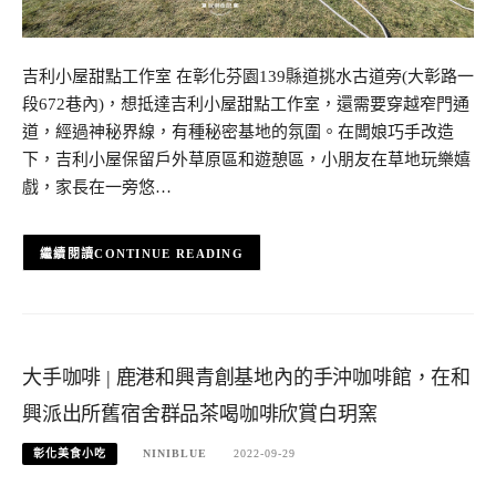
吉利小屋甜點工作室 在彰化芬園139縣道挑水古道旁(大彰路一
段672巷內)，想抵達吉利小屋甜點工作室，還需要穿越窄門通
道，經過神秘界線，有種秘密基地的氛圍。在闆娘巧手改造
下，吉利小屋保留戶外草原區和遊憩區，小朋友在草地玩樂嬉
戲，家長在一旁悠…
CONTINUE READING
大手咖啡 | 鹿港和興青創基地內的手沖咖啡館，在和
興派出所舊宿舍群品茶喝咖啡欣賞白玥窯
彰化美食小吃
NINIBLUE
2022-09-29