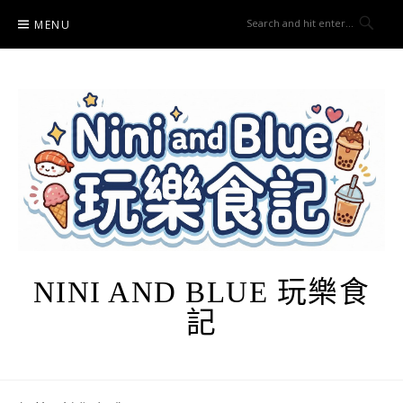
Skip
MENU
to
content
NINI AND BLUE 玩樂食
記