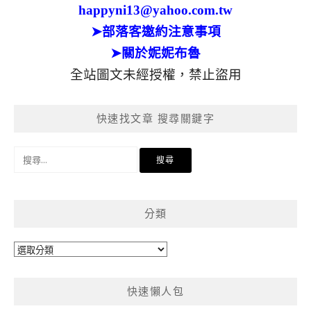
happyni13@yahoo.com.tw
➤部落客邀約注意事項
➤關於妮妮布魯
全站圖文未經授權，禁止盜用
快速找文章 搜尋關鍵字
搜
尋
關
鍵
分類
字:
分
類
快速懶人包