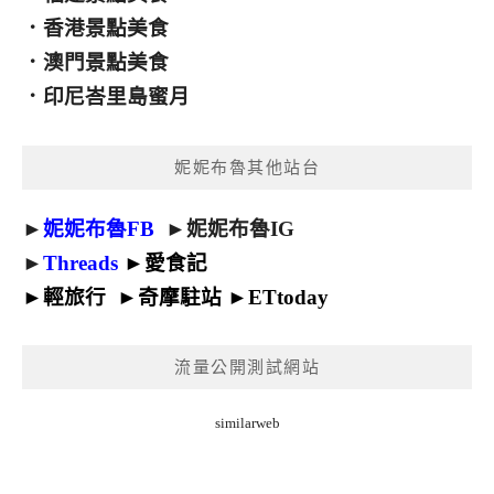
．
香港景點美食
．
澳門景點美食
．
印尼峇里島蜜月
妮妮布魯其他站台
►
妮妮布魯FB
►
妮妮布魯IG
►
Threads
►
愛食記
►
輕旅行
►
奇摩駐站
►
ETtoday
流量公開測試網站
similarweb