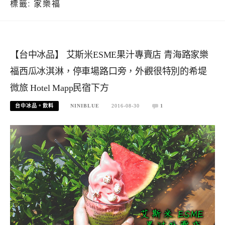
標籤:
家樂福
【台中冰品】 艾斯米ESME果汁專賣店 青海路家樂
福西瓜冰淇淋，停車場路口旁，外觀很特別的希堤
微旅 Hotel Mapp民宿下方
台中冰品。飲料
NINIBLUE
2016-08-30
1