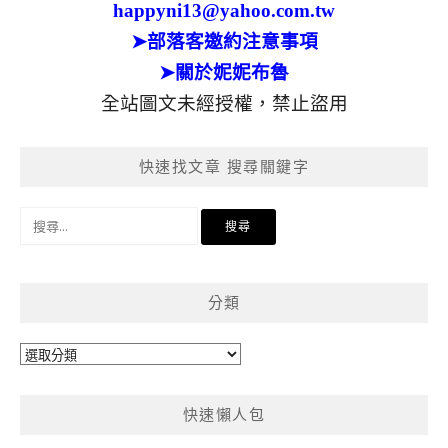
happyni13@yahoo.com.tw
➤部落客邀約注意事項
➤關於妮妮布魯
全站圖文未經授權，禁止盜用
快速找文章 搜尋關鍵字
搜
尋
關
鍵
分類
字:
分
類
快速懶人包