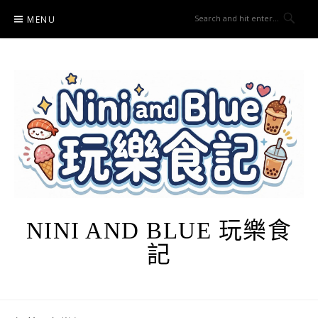
Skip
MENU
to
content
NINI AND BLUE 玩樂食
記