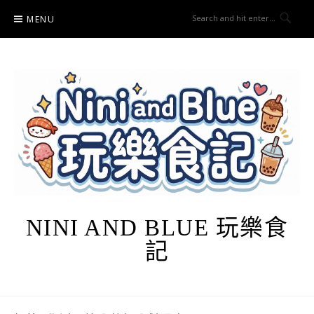
Skip
MENU
to
content
NINI AND BLUE 玩樂食
記