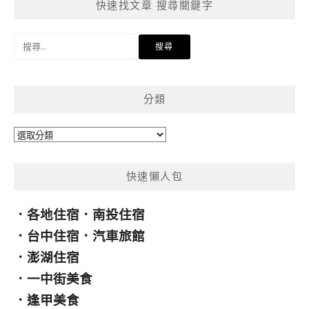
快速找文章 搜尋關鍵字
搜
尋
關
鍵
分類
字:
分
類
快速懶人包
．
各地住宿
．
南投住宿
．
台中住宿
．
汽車旅館
．
澎湖住宿
．
一中街美食
．
逢甲美食