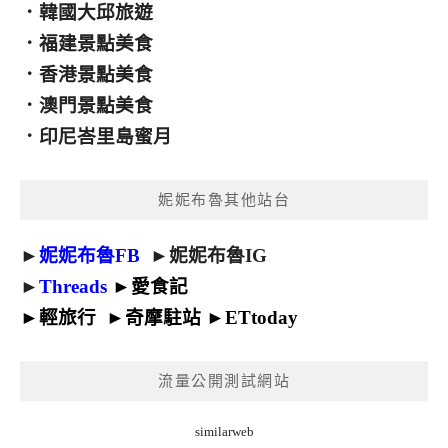
．
韓國大邱旅遊
．
福建景點美食
．
香港景點美食
．
澳門景點美食
．
印尼峇里島蜜月
妮妮布魯其他站台
►
妮妮布魯FB
►
妮妮布魯IG
►
Threads
►
愛食記
►
輕旅行
►
奇摩駐站
►
ETtoday
流量公開測試網站
similarweb