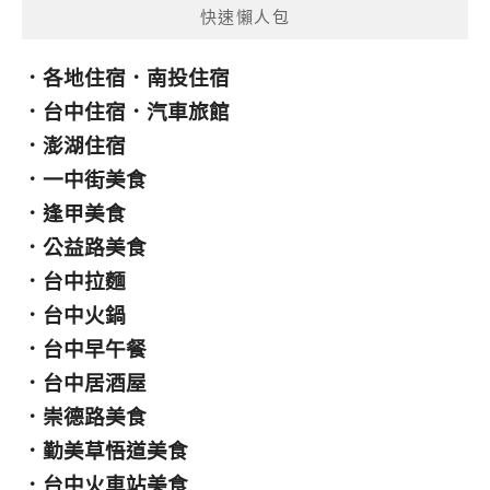
快速懶人包
．
各地住宿
．
南投住宿
．
台中住宿
．
汽車旅館
．
澎湖住宿
．
一中街美食
．
逢甲美食
．
公益路美食
．
台中拉麵
．
台中火鍋
．
台中早午餐
．
台中居酒屋
．
崇德路美食
．
勤美草悟道美食
．
台中火車站美食