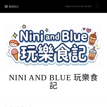
Skip
MENU
to
content
NINI AND BLUE 玩樂食
記