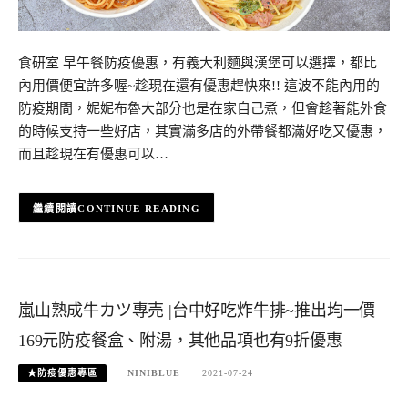
食研室 早午餐防疫優惠，有義大利麵與漢堡可以選擇，都比
內用價便宜許多喔~趁現在還有優惠趕快來!! 這波不能內用的
防疫期間，妮妮布魯大部分也是在家自己煮，但會趁著能外食
的時候支持一些好店，其實滿多店的外帶餐都滿好吃又優惠，
而且趁現在有優惠可以…
CONTINUE READING
嵐山熟成牛カツ專売 |台中好吃炸牛排~推出均一價
169元防疫餐盒、附湯，其他品項也有9折優惠
★防疫優惠專區
NINIBLUE
2021-07-24