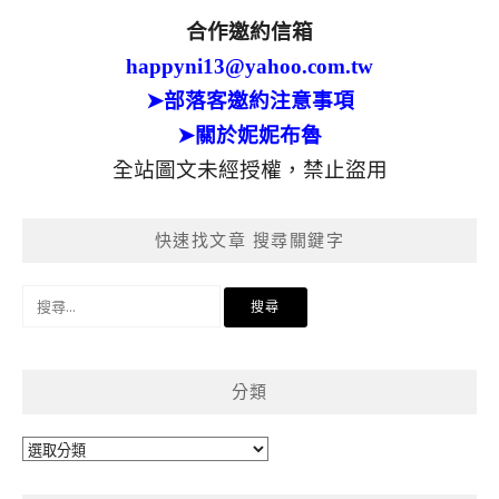
合作邀約信箱
happyni13@yahoo.com.tw
➤部落客邀約注意事項
➤關於妮妮布魯
全站圖文未經授權，禁止盜用
快速找文章 搜尋關鍵字
搜
尋
關
鍵
分類
字:
分
類