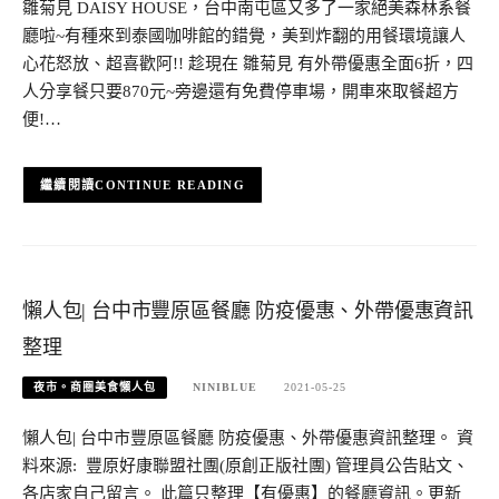
雛菊見 DAISY HOUSE，台中南屯區又多了一家絕美森林系餐
廳啦~有種來到泰國咖啡館的錯覺，美到炸翻的用餐環境讓人
心花怒放、超喜歡阿!! 趁現在 雛菊見 有外帶優惠全面6折，四
人分享餐只要870元~旁邊還有免費停車場，開車來取餐超方
便!…
CONTINUE READING
懶人包| 台中市豐原區餐廳 防疫優惠、外帶優惠資訊
整理
夜市。商圈美食懶人包
NINIBLUE
2021-05-25
懶人包| 台中市豐原區餐廳 防疫優惠、外帶優惠資訊整理。 資
料來源: 豐原好康聯盟社團(原創正版社團) 管理員公告貼文、
各店家自己留言。 此篇只整理【有優惠】的餐廳資訊。更新