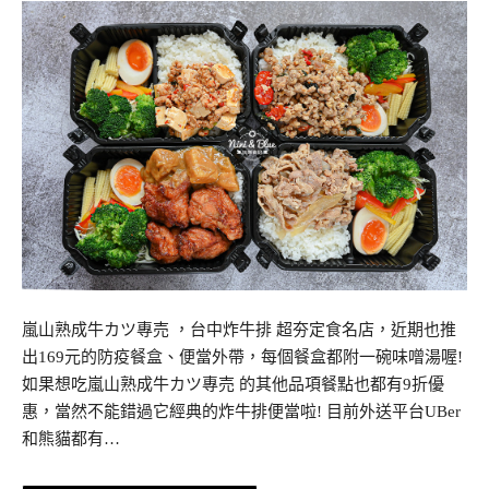
嵐山熟成牛カツ專売 ，台中炸牛排 超夯定食名店，近期也推
出169元的防疫餐盒、便當外帶，每個餐盒都附一碗味噌湯喔!
如果想吃嵐山熟成牛カツ專売 的其他品項餐點也都有9折優
惠，當然不能錯過它經典的炸牛排便當啦! 目前外送平台UBer
和熊貓都有…