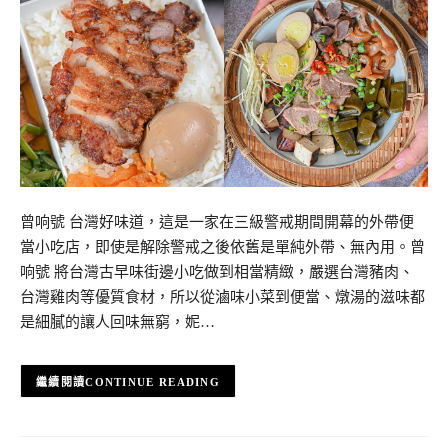
曾响號 台灣好味道，這是一家在三級警戒期間開幕的外帶便
當小吃店，即使是解除警戒之後依舊是單純外帶、無內用。曾
响號 將台灣古早味街邊小吃做到相當精緻，嚴選台灣豬肉、
台灣雞肉等優質食材，所以從滷味小菜到便當、燉湯的滋味都
是細膩的讓人回味無窮，妮…
CONTINUE READING