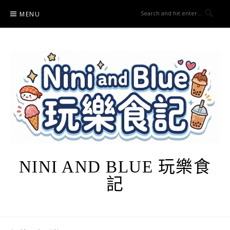
Skip
MENU
to
content
NINI AND BLUE 玩樂食
記