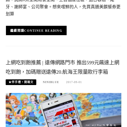
牙、謝師宴、公司聚會。想來嚐鮮的人，先買真膳美饌餐券更
划算
CONTINUE READING
上網吃到飽推薦 | 遠傳網路門市 推出599元飆速上網
吃到飽，加碼贈送遠傳20.航海王限量款行李箱
★伴手禮。開箱文
NINIBLUE
2017-09-01