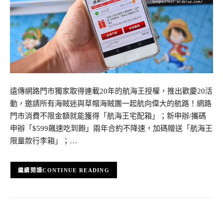
遠傳網路門市獨家取得連載20年的航海王授權，推出歡慶20活
動，邀請所有海賊迷與草帽海賊團一起航向偉大的航路！網路
門市消費不限金額就能獲得「航海王宅配箱」；新申辦/攜碼
申辦「$599飆速吃到飽」兩年合約不降速，加碼贈送「航海王
限量款行李箱」；…
CONTINUE READING