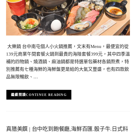
大樂鍋 台中南屯個人小火鍋推薦，文末有Menu，最便宜的從
139元商業午間套餐火鍋到最貴的海陸套餐399元，其中四季溫
補的四物鍋、燒酒鍋、麻油鍋都是特選單包藥材各鍋熬煮，特
別推薦有七種海鮮的海鮮盤更是給的大氣又豐盛，也有四款飲
品無限暢飲、…
CONTINUE READING
真膳美饌 | 台中吃到飽餐廳,海鮮百匯.骰子牛.日式料