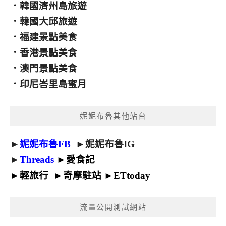
．
韓國濟州島旅遊
．
韓國大邱旅遊
．
福建景點美食
．
香港景點美食
．
澳門景點美食
．
印尼峇里島蜜月
妮妮布魯其他站台
►
妮妮布魯FB
►
妮妮布魯IG
►
Threads
►
愛食記
►
輕旅行
►
奇摩駐站
►
ETtoday
流量公開測試網站