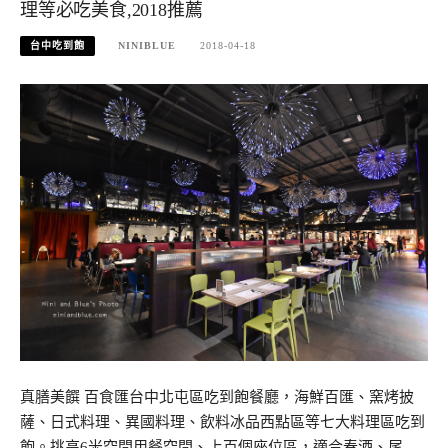
理等必吃美食,2018推薦
台中吃到飽
NINIBLUE
2018-04-18
真膳美饌 百食匯台中北屯區吃到飽餐廳，海鮮百匯、窯烤披
薩、日式料理、異國料理、飲料冰品西點區等七大料理區吃到
飽。挑高6米空間用餐空間、上百個座位區，適合春酒、尾