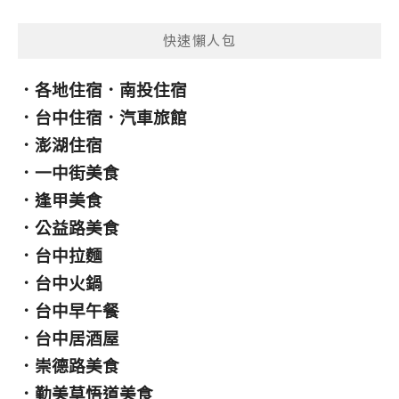
類
快速懶人包
．
各地住宿
．
南投住宿
．
台中住宿
．
汽車旅館
．
澎湖住宿
．
一中街美食
．
逢甲美食
．
公益路美食
．
台中拉麵
．
台中火鍋
．
台中早午餐
．
台中居酒屋
．
崇德路美食
．
勤美草悟道美食