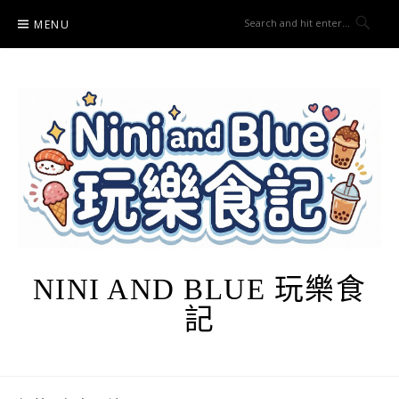
Skip
MENU
to
content
NINI AND BLUE 玩樂食
記