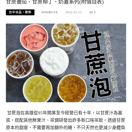
甘蔗番茄、甘蔗柳丁、奶蓋系列(附價目表)
台中冰品。飲料
NINIBLUE
2016-02-23
2
甘蔗泡在高雄從95年開業至今經營已有十年，以甘蔗汁為基
底，搭配其他鮮果汁、茶類研發出許多新口味茶飲。透過甘蔗
原本的甜度，不需要再加額外的糖，不只天然也更減少身體負