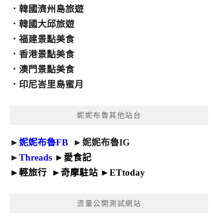
．
韓國濟州島旅遊
．
韓國大邱旅遊
．
福建景點美食
．
香港景點美食
．
澳門景點美食
．
印尼峇里島蜜月
妮妮布魯其他站台
►
妮妮布魯FB
►
妮妮布魯IG
►
Threads
►
愛食記
►
輕旅行
►
奇摩駐站
►
ETtoday
流量公開測試網站