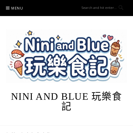
Skip
MENU
to
content
NINI AND BLUE 玩樂食
記