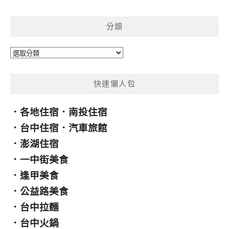
關
鍵
分類
字:
分
類
快速懶人包
．
各地住宿
．
南投住宿
．
台中住宿
．
汽車旅館
．
澎湖住宿
．
一中街美食
．
逢甲美食
．
公益路美食
．
台中拉麵
．
台中火鍋