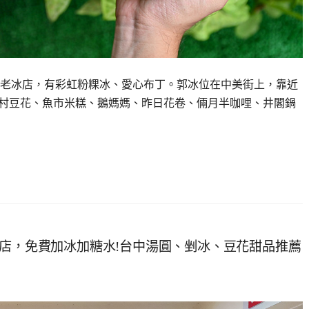
味老冰店，有彩虹粉粿冰、愛心布丁。郭冰位在中美街上，靠近
美村豆花、魚市米糕、鵝媽媽、昨日花卷、倆月半咖哩、井閣鍋
老店，免費加冰加糖水!台中湯圓、剉冰、豆花甜品推薦