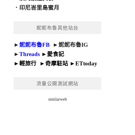
．
印尼峇里島蜜月
妮妮布魯其他站台
►
妮妮布魯FB
►
妮妮布魯IG
►
Threads
►
愛食記
►
輕旅行
►
奇摩駐站
►
ETtoday
流量公開測試網站
similarweb