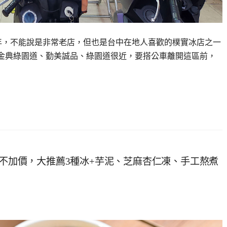
多年，不能說是非常老店，但也是台中在地人喜歡的樸實冰店之一
，離金典綠園道、勤美誠品、綠園道很近，要搭公車離開這區前，
乳不加價，大推薦3種冰+芋泥、芝麻杏仁凍、手工熬煮