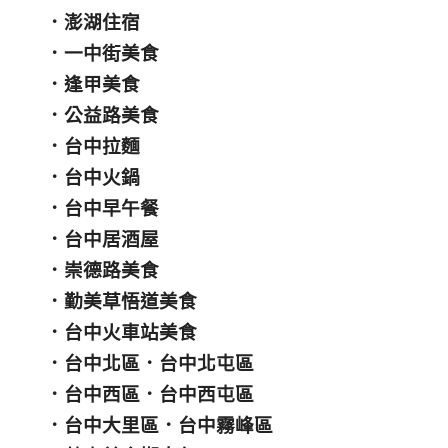
．
澎湖住宿
．
一中街美食
．
逢甲美食
．
公益路美食
．
台中拉麵
．
台中火鍋
．
台中早午餐
．
台中居酒屋
．
崇德路美食
．
勤美草悟道美食
．
台中火車站美食
．
台中北區
．
台中北屯區
．
台中西區
．
台中西屯區
．
台中大里區
．
台中霧峰區