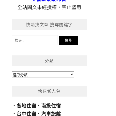
全站圖文未經授權，禁止盜用
快速找文章 搜尋關鍵字
搜
尋
關
鍵
分類
字:
分
類
快速懶人包
．
各地住宿
．
南投住宿
．
台中住宿
．
汽車旅館