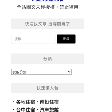
全站圖文未經授權，禁止盜用
快速找文章 搜尋關鍵字
搜
尋
關
鍵
分類
字:
分
類
快速懶人包
．
各地住宿
．
南投住宿
．
台中住宿
．
汽車旅館