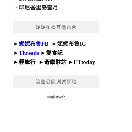
．
印尼峇里島蜜月
妮妮布魯其他站台
►
妮妮布魯FB
►
妮妮布魯IG
►
Threads
►
愛食記
►
輕旅行
►
奇摩駐站
►
ETtoday
流量公開測試網站
similarweb