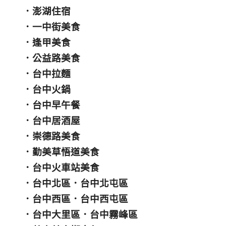
．
澎湖住宿
．
一中街美食
．
逢甲美食
．
公益路美食
．
台中拉麵
．
台中火鍋
．
台中早午餐
．
台中居酒屋
．
崇德路美食
．
勤美草悟道美食
．
台中火車站美食
．
台中北區
．
台中北屯區
．
台中西區
．
台中西屯區
．
台中大里區
．
台中霧峰區