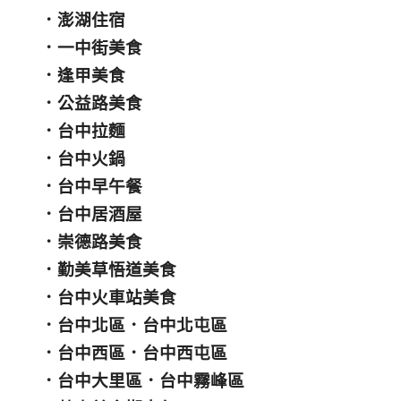
．
澎湖住宿
．
一中街美食
．
逢甲美食
．
公益路美食
．
台中拉麵
．
台中火鍋
．
台中早午餐
．
台中居酒屋
．
崇德路美食
．
勤美草悟道美食
．
台中火車站美食
．
台中北區
．
台中北屯區
．
台中西區
．
台中西屯區
．
台中大里區
．
台中霧峰區