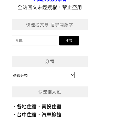
全站圖文未經授權，禁止盜用
快速找文章 搜尋關鍵字
搜
尋
關
鍵
分類
字:
分
類
快速懶人包
．
各地住宿
．
南投住宿
．
台中住宿
．
汽車旅館