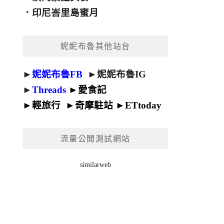
．
印尼峇里島蜜月
妮妮布魯其他站台
►
妮妮布魯FB
►
妮妮布魯IG
►
Threads
►
愛食記
►
輕旅行
►
奇摩駐站
►
ETtoday
流量公開測試網站
similarweb