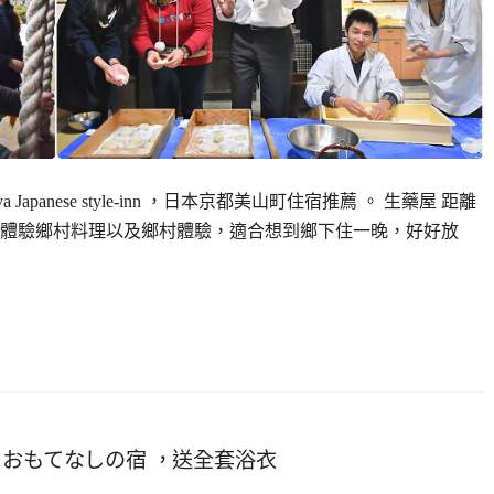
Japanese style-inn ，日本京都美山町住宿推薦 。 生藥屋 距離
體驗鄉村料理以及鄉村體驗，適合想到鄉下住一晚，好好放
温泉 おもてなしの宿 ，送全套浴衣