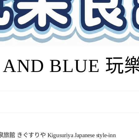
I AND BLUE 
すりや Kigusuriya Japanese style-inn