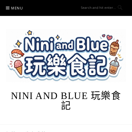
Skip
MENU
to
content
NINI AND BLUE 玩樂食
記