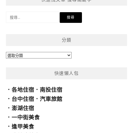
搜
尋
關
鍵
分類
字:
分
類
快速懶人包
．
各地住宿
．
南投住宿
．
台中住宿
．
汽車旅館
．
澎湖住宿
．
一中街美食
．
逢甲美食