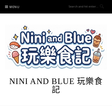
Skip
MENU
to
content
NINI AND BLUE 玩樂食
記