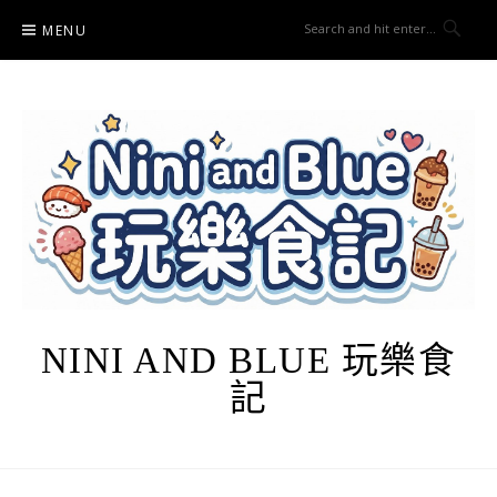
Skip
MENU
to
content
NINI AND BLUE 玩樂食
記