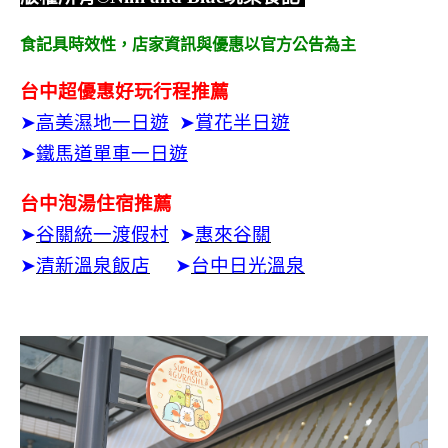
食記具時效性，
店家資訊與優惠以官方公告為主
台中超優惠好玩行程推薦
➤
高美濕地一日遊
➤
賞花半日遊
➤
鐵馬道單車一日遊
台中泡湯住宿推薦
➤
谷關統一渡假村
➤
惠來谷關
➤
清新溫泉飯店
➤
台中日光溫泉