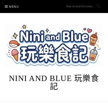
Skip
MENU
to
content
NINI AND BLUE 玩樂食
記