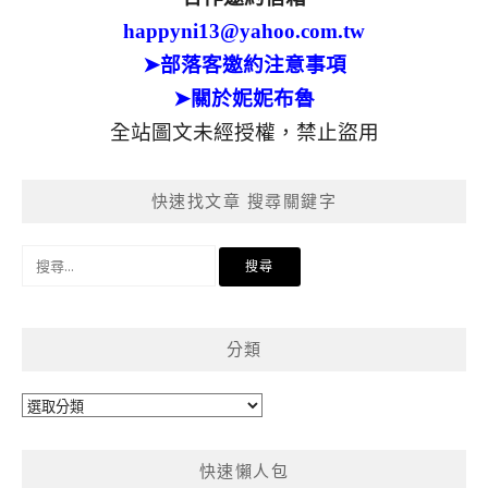
happyni13@yahoo.com.tw
➤部落客邀約注意事項
➤關於妮妮布魯
全站圖文未經授權，禁止盜用
快速找文章 搜尋關鍵字
搜
尋
關
鍵
分類
字:
分
類
快速懶人包