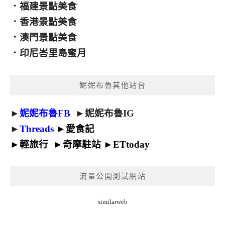
．
福建景點美食
．
香港景點美食
．
澳門景點美食
．
印尼峇里島蜜月
妮妮布魯其他站台
►
妮妮布魯FB
►
妮妮布魯IG
►
Threads
►
愛食記
►
輕旅行
►
奇摩駐站
►
ETtoday
流量公開測試網站
similarweb