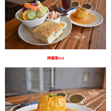
烤蘋果$50