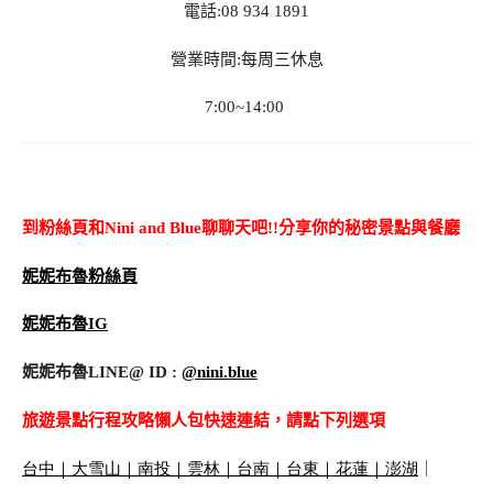
電話:08 934 1891
營業時間:每周三休息
7:00~14:00
到粉絲頁和Nini and Blue聊聊天吧!!分享你的秘密景點與餐廳
妮妮布魯粉絲頁
妮妮布魯IG
妮妮布魯LINE@ ID :
@nini.blue
旅遊景點行程攻略懶人包快速連結，請點下列選項
台中
｜
大雪山
｜
南投
｜
雲林
｜
台南
｜
台東
｜
花蓮
｜
澎湖
｜