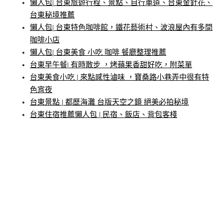
懶人包| 台東旅遊行程、景點、自行車道、台東金針花、
台東秘境推薦
懶人包| 台東特色咖啡館，鐵花藝術村、波浪屋內有多間
咖啡小店
懶人包| 台東美食 小吃 咖啡 餐廳整理推薦
台東早午餐| 有時散步 ，烤蘋果香甜好吃，附菜單
台東美食小吃 | 來點感性滷味 ，寶桑路小巷弄中很有特
色宵夜
台東景點 | 都歷海灘 台版天空之鏡 絕美必拍秘境
台東住宿推薦懶人包 | 民宿、飯店、背包客棧