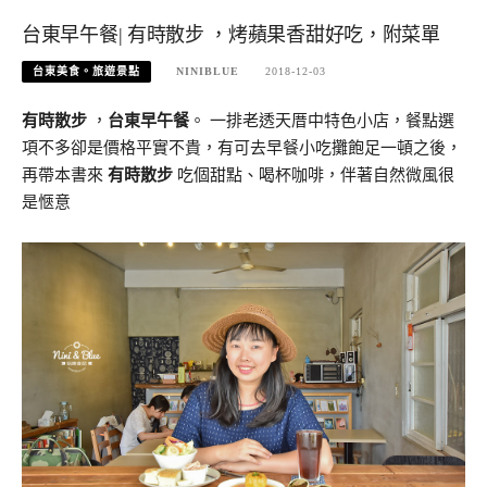
台東早午餐| 有時散步 ，烤蘋果香甜好吃，附菜單
台東美食。旅遊景點
NINIBLUE
2018-12-03
有時散步
，
台東早午餐
。 一排老透天厝中特色小店，餐點選
項不多卻是價格平實不貴，有可去早餐小吃攤飽足一頓之後，
再帶本書來
有時散步
吃個甜點、喝杯咖啡，伴著自然微風很
是愜意