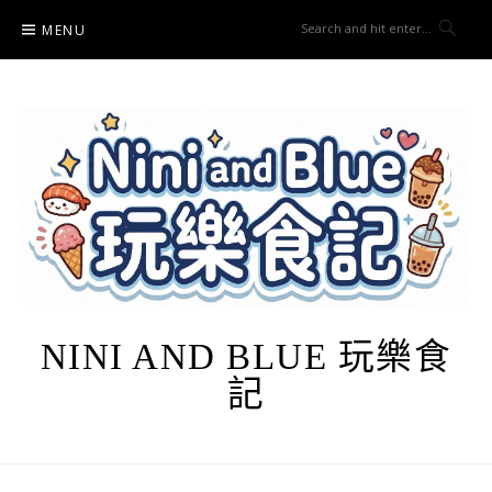
Skip
MENU
to
content
NINI AND BLUE 玩樂食
記