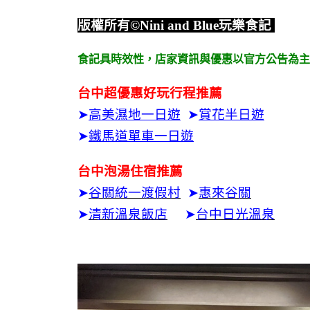
版權所有
©Nini and Blue
玩樂食記
食記具時效性，
店家資訊與優惠以官方公告為主
台中超優惠好玩行程推薦
➤
高美濕地一日遊
➤
賞花半日遊
➤
鐵馬道單車一日遊
台中泡湯住宿推薦
➤
谷關統一渡假村
➤
惠來谷關
➤
清新溫泉飯店
➤
台中日光溫泉