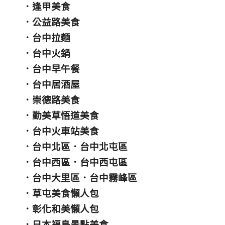
．
逢甲美食
．
公益路美食
．
台中拉麵
．
台中火鍋
．
台中早午餐
．
台中居酒屋
．
崇德路美食
．
勤美草悟道美食
．
台中火車站美食
．
台中北區
．
台中北屯區
．
台中西區
．
台中西屯區
．
台中大里區
．
台中霧峰區
．
草屯美食懶人包
．
彰化和美懶人包
．
日本福島景點美食