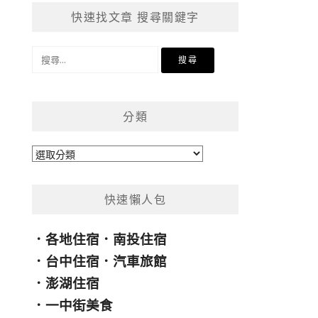
快速找文章 搜尋關鍵字
搜
尋
關
鍵
分類
字:
分
類
快速懶人包
．
各地住宿
．
南投住宿
．
台中住宿
．
汽車旅館
．
澎湖住宿
．
一中街美食