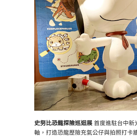
史努比恐龍探險巡迴展
首度進駐台中新
軸，打造恐龍歷險充氣公仔與拍照打卡