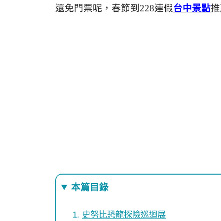
還免門票呢，春節到228連假
台中景點
推
本篇目錄
史努比恐龍探險巡迴展