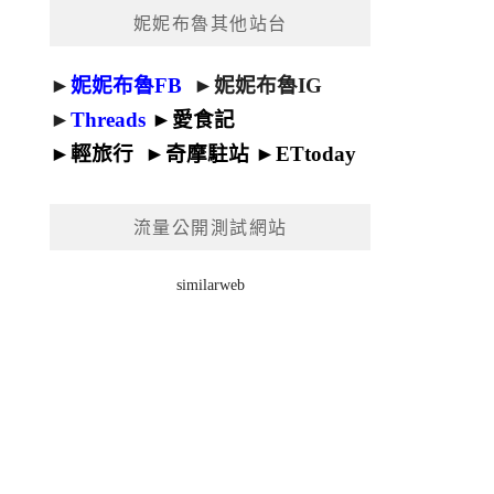
妮妮布魯其他站台
►
妮妮布魯FB
►
妮妮布魯IG
►
Threads
►
愛食記
►
輕旅行
►
奇摩駐站
►
ETtoday
流量公開測試網站
similarweb