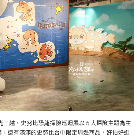
光三越，史努比恐龍探險巡迴展以五大探險主題為主
牆，還有滿滿的史努比台中限定周邊商品，好拍好逛