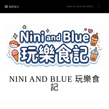
Skip
MENU
to
content
NINI AND BLUE 玩樂食
記