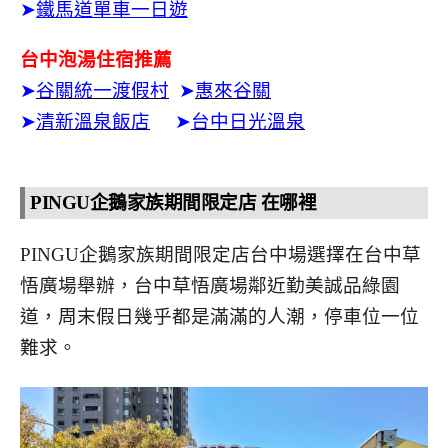
➤
鐵馬道單車一日遊
台中泡湯住宿推薦
➤
谷關統一渡假村
➤
惠來谷關
➤
清新溫泉飯店
➤
台中日光溫泉
PINGU企鵝家族期間限定店 在哪裡
PINGU企鵝家族期間限定店台中場選擇在台中草
悟廣場舉辦，台中草悟廣場鄰近勤美誠品綠園
道，周末假日幾乎都是滿滿的人潮，停車位一位
難求。