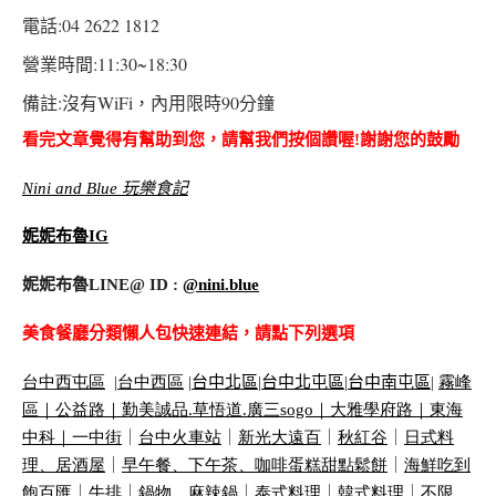
電話:04 2622 1812
營業時間:11:30~18:30
備註:沒有WiFi，內用限時90分鐘
看完文章覺得有幫助到您，請幫我們按個讚喔!謝謝您的鼓勵
Nini and Blue 玩樂食記
妮妮布魯IG
妮妮布魯LINE@ ID :
@nini.blue
美食餐廳分類懶人包快速連結，請點下列選項
台中西屯區
|
台中西區
|
台中北區
|
台中北屯區
|
台中南屯區
|
霧峰
區｜
公益路｜
勤美誠品
.
草悟道
.
廣三
sogo
｜
大雅學府路｜
東海
中科｜
一中街
｜
台中火車站
｜
新光大遠百
｜
秋紅谷
｜
日式料
理、居酒屋
｜
早午餐、下午茶、咖啡蛋糕甜點鬆餅
｜
海鮮吃到
飽百匯
｜
牛排
｜
鍋物。麻辣鍋
｜
泰式料理
｜
韓式料理
｜
不限