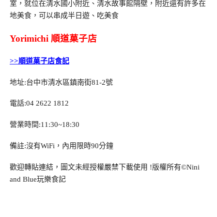
室，就位在清水國小附近、清水故事館隔壁，附近還有許多在
地美食，可以串成半日遊、吃美食
Yorimichi 順道菓子店
>>順道菓子店食記
地址:台中市清水區鎮南街81-2號
電話:04 2622 1812
營業時間:11:30~18:30
備註:沒有WiFi，內用限時90分鐘
歡迎轉貼連結，圖文未經授權嚴禁下載使用
!
版權所有
©Nini
and Blue
玩樂食記