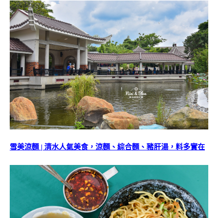
雪美涼麵 | 清水人氣美食，涼麵、綜合麵、豬肝湯，料多實在