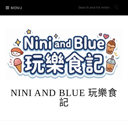
Skip
MENU
to
content
NINI AND BLUE 玩樂食
記