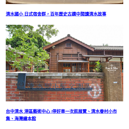
清水國小 日式宿舍群，百年歷史古蹟中閱讀清水故事
台中清水 港區藝術中心 |停好車一次逛展覽、清水眷村小市
集、海灣繪本館