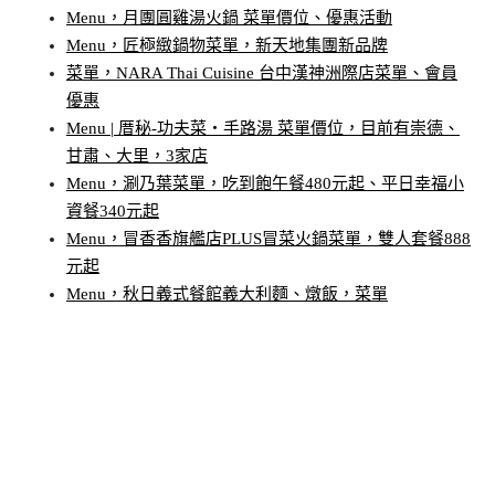
Menu，月團圓雞湯火鍋 菜單價位、優惠活動
Menu，匠極緻鍋物菜單，新天地集團新品牌
菜單，NARA Thai Cuisine 台中漢神洲際店菜單、會員
優惠
Menu | 厝秘-功夫菜‧手路湯 菜單價位，目前有崇德、
甘肅、大里，3家店
Menu，涮乃葉菜單，吃到飽午餐480元起、平日幸福小
資餐340元起
Menu，冒香香旗艦店PLUS冒菜火鍋菜單，雙人套餐888
元起
Menu，秋日義式餐館義大利麵、燉飯，菜單