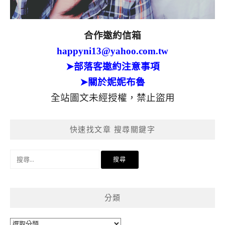
合作邀約信箱
happyni13@yahoo.com.tw
➤部落客邀約注意事項
➤關於妮妮布魯
全站圖文未經授權，禁止盜用
快速找文章 搜尋關鍵字
搜
尋
關
鍵
分類
字:
分