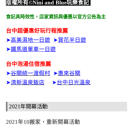
版權所有
©Nini and Blue
玩樂食記
食記具時效性，
店家資訊與優惠以官方公告為主
台中超優惠好玩行程推薦
➤
高美濕地一日遊
➤
賞花半日遊
➤
鐵馬道單車一日遊
台中泡湯住宿推薦
➤
谷關統一渡假村
➤
惠來谷關
➤
清新溫泉飯店
➤
台中日光溫泉
2021年開幕活動
2021年10搬家，重新開幕活動