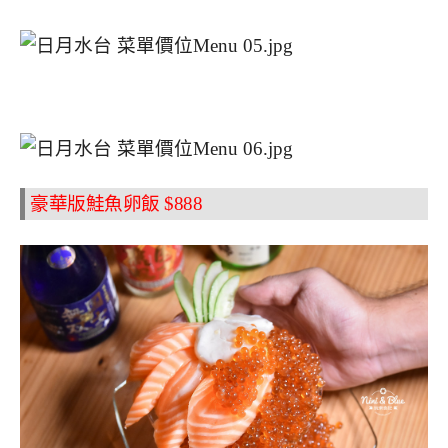
豪華版鮭魚卵飯 $888