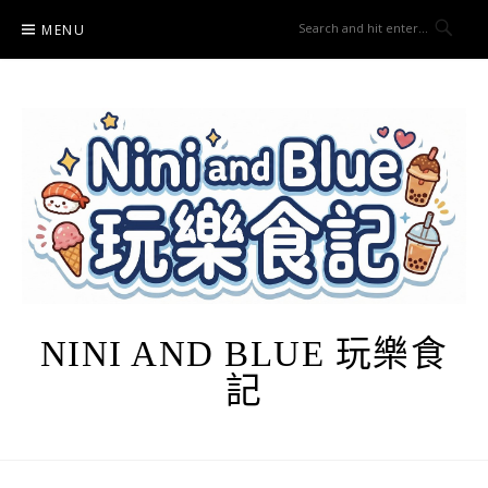
Skip
MENU
to
content
NINI AND BLUE 玩樂食
記