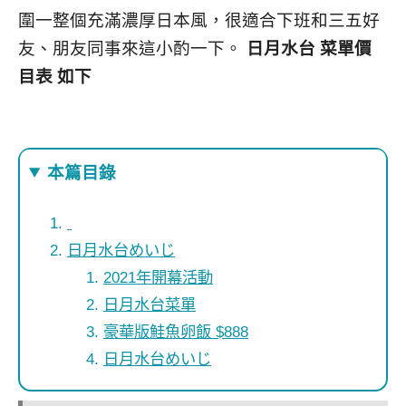
圍一整個充滿濃厚日本風，很適合下班和三五好
友、朋友同事來這小酌一下。
日月水台 菜單價
目表 如下
本篇目錄
日月水台めいじ
2021年開幕活動
日月水台菜單
豪華版鮭魚卵飯 $888
日月水台めいじ