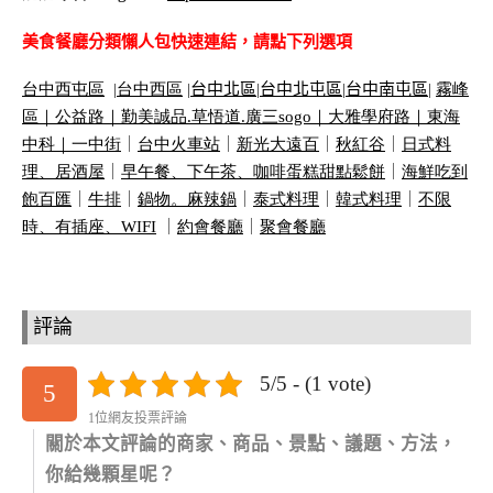
美食餐廳分類懶人包快速連結，請點下列選項
台中西屯區
|
台中西區
|
台中北區
|
台中北屯區
|
台中南屯區
|
霧峰
區｜
公益路｜
勤美誠品
.
草悟道
.
廣三
sogo
｜
大雅學府路｜
東海
中科｜
一中街
｜
台中火車站
｜
新光大遠百
｜
秋紅谷
｜
日式料
理、居酒屋
｜
早午餐、下午茶、咖啡蛋糕甜點鬆餅
｜
海鮮吃到
飽百匯
｜
牛排
｜
鍋物。麻辣鍋
｜
泰式料理
｜
韓式料理
｜
不限
時、有插座、
WIFI
｜
約會餐廳
｜
聚會餐廳
評論
5/5 - (1 vote)
5
1位網友投票評論
關於本文評論的商家、商品、景點、議題、方法，
你給幾顆星呢？