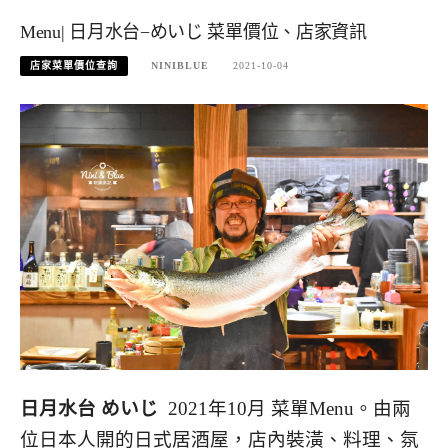
Menu| 日月水台−めいじ 菜單價位、店家資訊
店家菜單價位查詢
NINIBLUE
2021-10-04
日月水台 めいじ
2021年10月 菜單Menu。由兩
位日本人開的日式居酒屋，店內裝潢、料理、氛