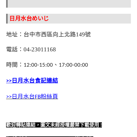
日月水台めいじ
地址：台中市西區向上北路
149
號
電話：
04-23011168
時間：
、
12:00-15:00
17:00-00:00
>>日月水台食記連結
>>日月水台FB粉絲頁
歡迎轉貼連結，圖文未經授權嚴禁下載使用
!