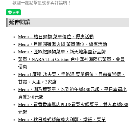
歡迎一起點擊星號參與評論唷！
延伸閱讀
Menu – 桔日鍋物 菜單價位、優惠活動
Menu，月團圓雞湯火鍋 菜單價位、優惠活動
Menu，匠極緻鍋物菜單，新天地集團新品牌
菜單，NARA Thai Cuisine 台中漢神洲際店菜單、會員
優惠
Menu | 厝秘-功夫菜‧手路湯 菜單價位，目前有崇德、
甘肅、大里，3家店
Menu，涮乃葉菜單，吃到飽午餐480元起、平日幸福小
資餐340元起
Menu，冒香香旗艦店PLUS冒菜火鍋菜單，雙人套餐888
元起
Menu，秋日義式餐館義大利麵、燉飯，菜單