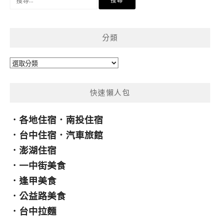
尋
關
鍵
分類
字:
分
類
快速懶人包
．
各地住宿
．
南投住宿
．
台中住宿
．
汽車旅館
．
澎湖住宿
．
一中街美食
．
逢甲美食
．
公益路美食
．
台中拉麵