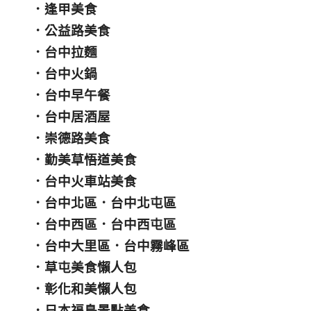
．
逢甲美食
．
公益路美食
．
台中拉麵
．
台中火鍋
．
台中早午餐
．
台中居酒屋
．
崇德路美食
．
勤美草悟道美食
．
台中火車站美食
．
台中北區
．
台中北屯區
．
台中西區
．
台中西屯區
．
台中大里區
．
台中霧峰區
．
草屯美食懶人包
．
彰化和美懶人包
．
日本福島景點美食