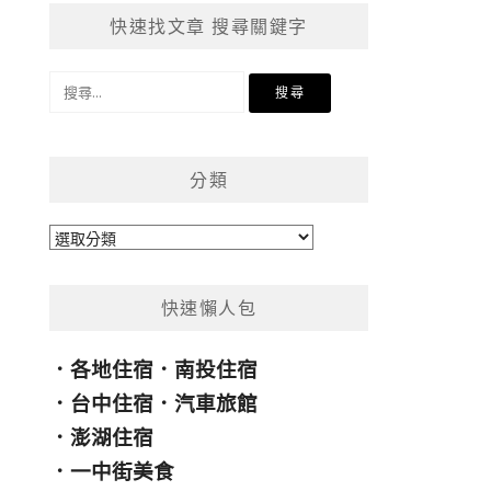
快速找文章 搜尋關鍵字
搜
尋
關
鍵
分類
字:
分
類
快速懶人包
．
各地住宿
．
南投住宿
．
台中住宿
．
汽車旅館
．
澎湖住宿
．
一中街美食