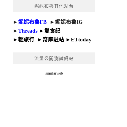
妮妮布魯其他站台
►
妮妮布魯FB
►
妮妮布魯IG
►
Threads
►
愛食記
►
輕旅行
►
奇摩駐站
►
ETtoday
流量公開測試網站
similarweb