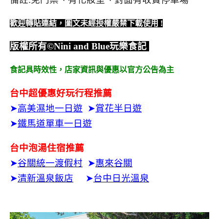
歡迎轉貼連結，圖文未經授權嚴禁下載使用
!
版權所有
©Nini and Blue
玩樂食記
食記具時效性，
店家資訊與優惠以官方公告為主
台中超優惠好玩行程推薦
➤
高美濕地一日遊
➤
賞花半日遊
➤
鐵馬道單車一日遊
台中泡湯住宿推薦
➤
谷關統一渡假村
➤
惠來谷關
➤
清新溫泉飯店
➤
台中日光溫泉