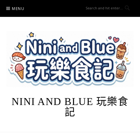
Skip
MENU
to
content
NINI AND BLUE 玩樂食
記