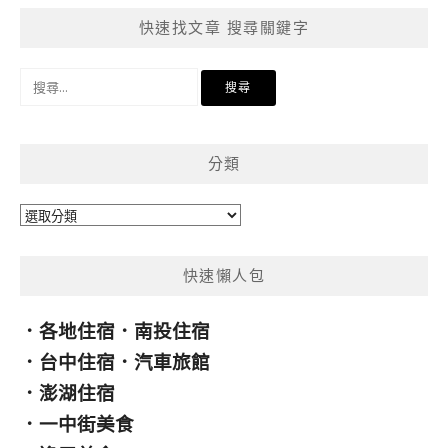
快速找文章 搜尋關鍵字
搜
尋
關
鍵
分類
字:
分
類
快速懶人包
．
各地住宿
．
南投住宿
．
台中住宿
．
汽車旅館
．
澎湖住宿
．
一中街美食