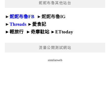
妮妮布魯其他站台
►
妮妮布魯FB
►
妮妮布魯IG
►
Threads
►
愛食記
►
輕旅行
►
奇摩駐站
►
ETtoday
流量公開測試網站
similarweb