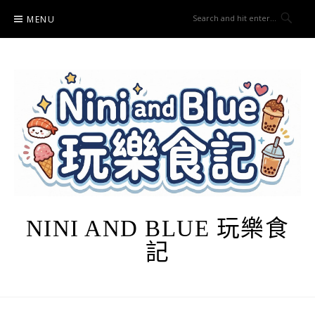
Skip
MENU
to
content
NINI AND BLUE 玩樂食
記