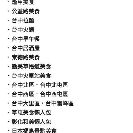
．
逢甲美食
．
公益路美食
．
台中拉麵
．
台中火鍋
．
台中早午餐
．
台中居酒屋
．
崇德路美食
．
勤美草悟道美食
．
台中火車站美食
．
台中北區
．
台中北屯區
．
台中西區
．
台中西屯區
．
台中大里區
．
台中霧峰區
．
草屯美食懶人包
．
彰化和美懶人包
．
日本福島景點美食