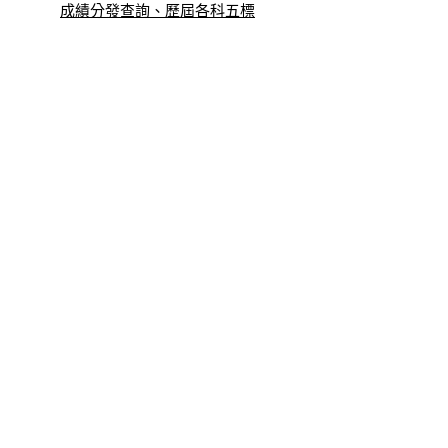
成績分發查詢、歷屆各科五標