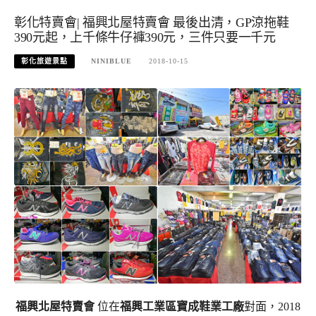
彰化特賣會| 福興北屋特賣會 最後出清，GP涼拖鞋
390元起，上千條牛仔褲390元，三件只要一千元
彰化旅遊景點
NINIBLUE
2018-10-15
福興北屋特賣會
位在
福興工業區寶成鞋業工廠
對面，2018