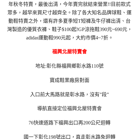
年秋冬特賣，最後出清，今年賣完就結束營業!!目前款式
眾多，越早來買尺寸越齊全。除了各大知名品牌球鞋、運
動鞋特賣之外，還有許多夏季短T短褲及牛仔褲出清、台
灣製造的優質衣褲、鞋子$100起!GP涼拖鞋390元~690元，
adidas運動鞋990元起，大約市價4~7折。
福興北屋特賣會
地址:彰化縣福興鄉彰水路110號
寶成鞋業廠房對面
入口前大馬路就是彰水路，沒有”段”
導航直接定位福興北屋特賣會
76快速道路下福興出口再200公尺迴轉
國一下彰化198號出口，直走彰水路免迴轉