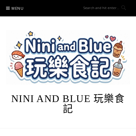
Skip
MENU
to
content
NINI AND BLUE 玩樂食
記