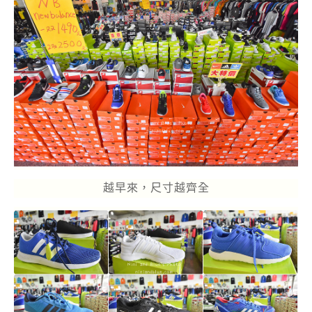
越早來，尺寸越齊全