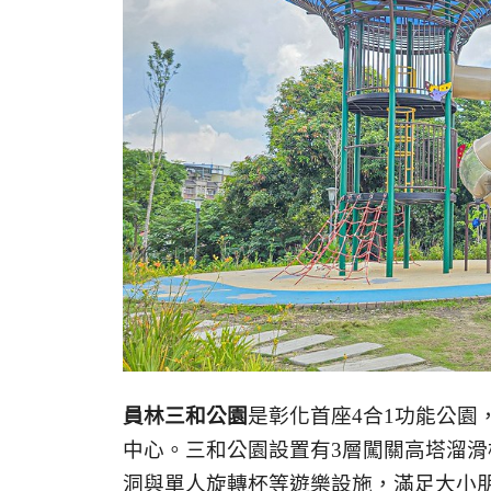
員林三和公園
是彰化首座4合1功能公園
中心。三和公園設置有3層闖關高塔溜
洞與單人旋轉杯等遊樂設施，滿足大小