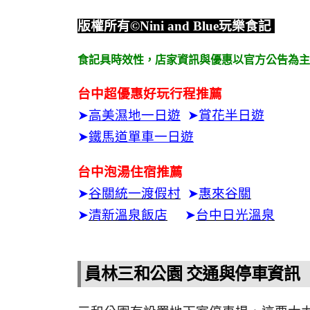
版權所有
©Nini and Blue
玩樂食記
食記具時效性，
店家資訊與優惠以官方公告為主
台中超優惠好玩行程推薦
➤
高美濕地一日遊
➤
賞花半日遊
➤
鐵馬道單車一日遊
台中泡湯住宿推薦
➤
谷關統一渡假村
➤
惠來谷關
➤
清新溫泉飯店
➤
台中日光溫泉
員林三和公園 交通與停車資訊