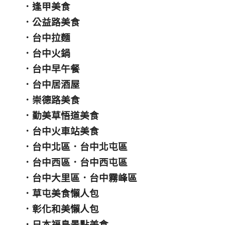
．
逢甲美食
．
公益路美食
．
台中拉麵
．
台中火鍋
．
台中早午餐
．
台中居酒屋
．
崇德路美食
．
勤美草悟道美食
．
台中火車站美食
．
台中北區
．
台中北屯區
．
台中西區
．
台中西屯區
．
台中大里區
．
台中霧峰區
．
草屯美食懶人包
．
彰化和美懶人包
．
日本福島景點美食