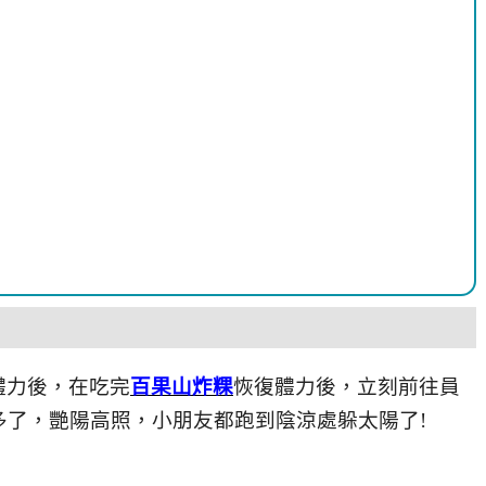
體力後，在吃完
百果山炸粿
恢復體力後，立刻前往員
多了，艷陽高照，小朋友都跑到陰涼處躲太陽了!