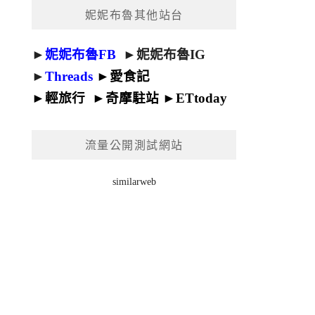
妮妮布魯其他站台
►
妮妮布魯FB
►
妮妮布魯IG
►
Threads
►
愛食記
►
輕旅行
►
奇摩駐站
►
ETtoday
流量公開測試網站
similarweb