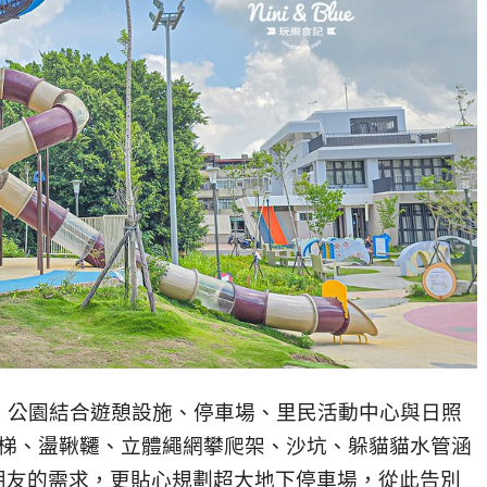
，公園結合遊憩設施、停車場、里民活動中心與日照
滑梯、盪鞦韆、立體繩網攀爬架、沙坑、躲貓貓水管涵
朋友的需求，更貼心規劃超大地下停車場，從此告別