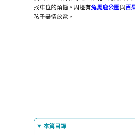
找車位的煩惱。周邊有
兔馬鹿公園
與
百
孩子盡情放電。
本篇目錄