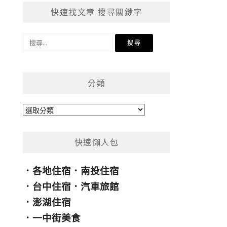
快速找文章 搜尋關鍵字
搜
尋
關
鍵
分類
字:
分
類
快速懶人包
．
各地住宿
．
南投住宿
．
台中住宿
．
汽車旅館
．
澎湖住宿
．
一中街美食