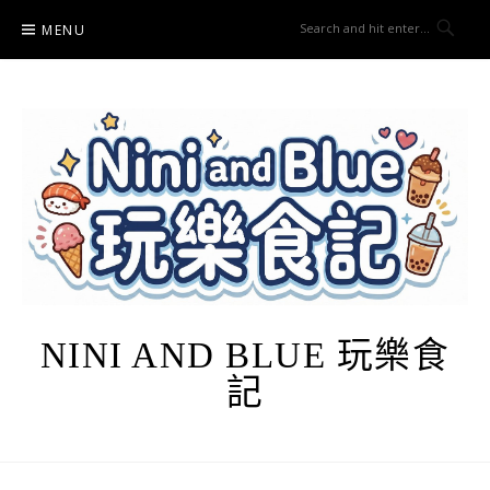
Skip
MENU
to
content
NINI AND BLUE 玩樂食
記