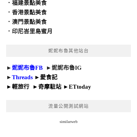
．
福建景點美食
．
香港景點美食
．
澳門景點美食
．
印尼峇里島蜜月
妮妮布魯其他站台
►
妮妮布魯FB
►
妮妮布魯IG
►
Threads
►
愛食記
►
輕旅行
►
奇摩駐站
►
ETtoday
流量公開測試網站
similarweb