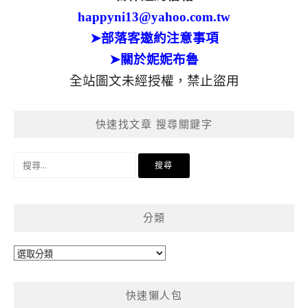
happyni13@yahoo.com.tw
➤部落客邀約注意事項
➤關於妮妮布魯
全站圖文未經授權，禁止盜用
快速找文章 搜尋關鍵字
搜
尋
關
鍵
分類
字:
分
類
快速懶人包